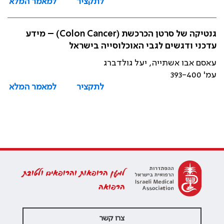
לתקציר
למאמר המלא
גנטיקה של סרטן הכרכשת (Colon Cancer) – מידע
עדכני ודגשים לגבי האוכלוסייה בישראל
עאסם אבו אשתייה, יעל גולדברג
עמ' 393-400
לתקציר
למאמר המלא
למען הרופאות והרופאים ולטובת
הרפואה
צרו קשר