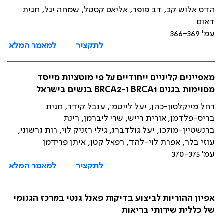
הדס אלוש קם, דב פופר, אליאס קסטל, שמחה יגל, חגית
דאום
עמ' 366-369
לתקציר
למאמר המלא
מאפיינים קליניים ייחודיים על פי מוטציות מייסד
מסוימות בגנים BRCA1 ו-BRCA2 בנשים בישראל
רחל מייקלסון-כהן, יעל לייטמן, ענבל קידר, חגית
בריס-פלדמן, אורית רייש, שרי ליברמן, רינת
ברנשטיין-מולכו, יעל גולדברג, גילי רזניק לוי, רות גרשוני,
עוזי בלר, אפרת לוי-להד, רפאל קטן, איתן פרידמן
עמ' 370-375
לתקציר
למאמר המלא
אפיון ההוריות לביצוע בדיקות פאנל גנטי במרכז הגנומי
של כללית שירותי בריאות