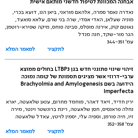
אבחנה המכוונת לטיפול חדשני מותאם אישית
נאדרה נאסר סמרה, אלהאם מוראני, ביאן הנו, דועא בכרי,
מוניה שעלאן, האדי אסדי, שרה בני שרם, עלאא סואעד,
גאוטם קוק, אירנה מופלס, סבינה פוחס, מיקה שפירא-רוטמן,
הגר מור-שקד, חנה מנדל
עמ' 344-351
לתקציר
למאמר המלא
זיהוי שינוי פתוגני חדש בגן LTBP3 בחולים ממוצא
ערבי-דרוזי אשר מציגים תסמונת של קומה נמוכה
הידועה בשם Brachyolmia and Amylogenesis
Imperfecta
ירין חדיד, זיאד דאהר, מוחמד מחרום, ענאן שלאעטה, יארא
נחלה פראנסיס, חסן שלאעטה, רינת ברונשטר וינטר, מירה
זיו, חיה פורמן, וספיה עלי, יסמין לויטץ, עאדל שלאעטה
עמ' 352-358
לתקציר
למאמר המלא