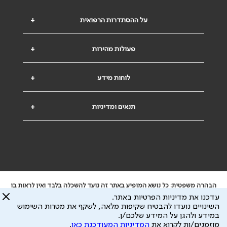
על ההסתדרות הרפואית
+
פעולות מהירות
+
לוחות מידע
+
תנאים ומדיניות
+
הבהרה משפטית: כל נושא המופיע באתר זה נועד להשכלה בלבד ואין לראות בו
ייעוץ רפואי או משפטי. אין הר"י אחראית לתוכן המתפרסם באתר זה ולכל נזק
עדכנו את מדיניות הפרטיות באתר.
שעלול להיגרם.
השינויים נועדו להבטיח שקיפות מלאה, לשקף את מטרות השימוש
ידוע לי שהר"י אוספת ושומרת מידע אישי לצורך מתן השרות וכי חלק ממנו עשוי
במידע ולהגן על המידע שלכם/ן.
להיות מועבר לצדדים שלישיים, הכל בכפוף ל
מדיניות הפרטיות
ול
תנאי השימוש
מוזמנים/ות לקרוא את
המדיניות המעודכנת כאן
.