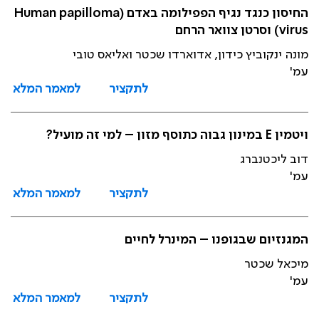
החיסון כנגד נגיף הפפילומה באדם (Human papilloma
virus) וסרטן צוואר הרחם
מונה ינקוביץ כידון, אדוארדו שכטר ואליאס טובי
עמ'
לתקציר
למאמר המלא
ויטמין E במינון גבוה כתוסף מזון – למי זה מועיל?
דוב ליכטנברג
עמ'
לתקציר
למאמר המלא
המגנזיום שבגופנו – המינרל לחיים
מיכאל שכטר
עמ'
לתקציר
למאמר המלא