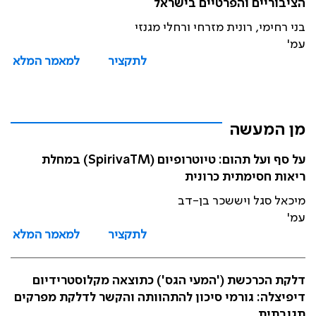
הציבוריים והפרטיים בישראל
בני רחימי, רונית מזרחי ורחלי מגנזי
עמ'
לתקציר
למאמר המלא
מן המעשה
על סף ועל תהום: טיוטרופיום (SpirivaTM) במחלת
ריאות חסימתית כרונית
מיכאל סגל ויששכר בן-דב
עמ'
לתקציר
למאמר המלא
דלקת הכרכשת ('המעי הגס') כתוצאה מקלוסטרידיום
דיפיצלה: גורמי סיכון להתהוותה והקשר לדלקת מפרקים
תגובתית