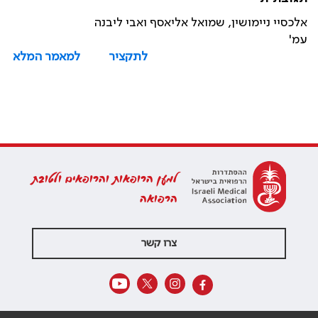
אלכסיי ניימושין, שמואל אליאסף ואבי ליבנה
עמ'
לתקציר
למאמר המלא
למען הרופאות והרופאים ולטובת
הרפואה
צרו קשר