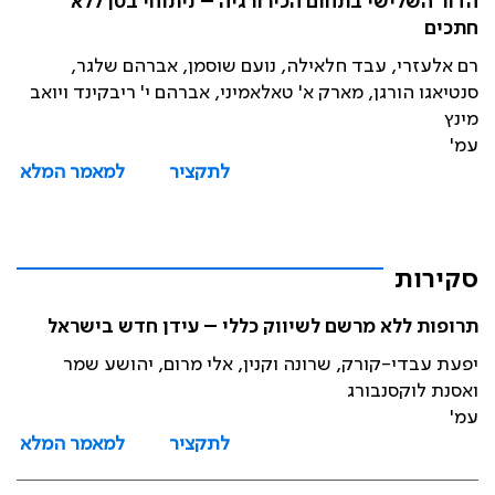
הדור השלישי בתחום הכירורגיה – ניתוחי בטן ללא
חתכים
רם אלעזרי, עבד חלאילה, נועם שוסמן, אברהם שלגר,
סנטיאגו הורגן, מארק א' טאלאמיני, אברהם י' ריבקינד ויואב
מינץ
עמ'
לתקציר
למאמר המלא
סקירות
תרופות ללא מרשם לשיווק כללי – עידן חדש בישראל
יפעת עבדי-קורק, שרונה וקנין, אלי מרום, יהושע שמר
ואסנת לוקסנבורג
עמ'
לתקציר
למאמר המלא