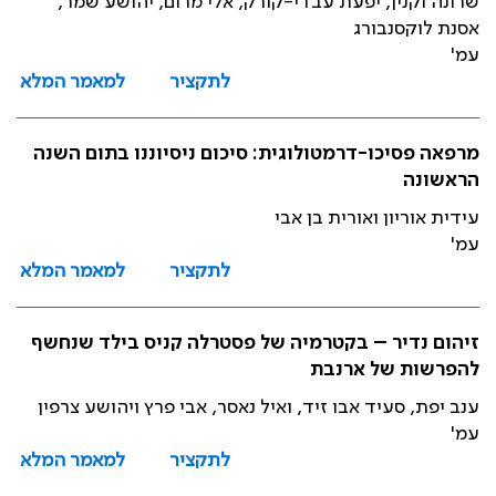
שרונה וקנין, יפעת עבדי-קורק, אלי מרום, יהושע שמר,
אסנת לוקסנבורג
עמ'
לתקציר
למאמר המלא
מרפאה פסיכו-דרמטולוגית: סיכום ניסיוננו בתום השנה
הראשונה
עידית אוריון ואורית בן אבי
עמ'
לתקציר
למאמר המלא
זיהום נדיר – בקטרמיה של פסטרלה קניס בילד שנחשף
להפרשות של ארנבת
ענב יפת, סעיד אבו זיד, ואיל נאסר, אבי פרץ ויהושע צרפין
עמ'
לתקציר
למאמר המלא