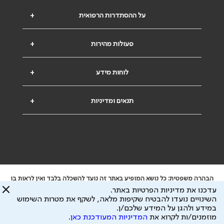
על ההסתדרות הרפואית
+
פעולות מהירות
+
לוחות מידע
+
תנאים ומדיניות
+
הבהרה משפטית: כל נושא המופיע באתר זה נועד להשכלה בלבד ואין לראות בו
ייעוץ רפואי או משפטי. אין הר"י אחראית לתוכן המתפרסם באתר זה ולכל נזק
עדכנו את מדיניות הפרטיות באתר.
שעלול להיגרם.
השינויים נועדו להבטיח שקיפות מלאה, לשקף את מטרות השימוש
ידוע לי שהר"י אוספת ושומרת מידע אישי לצורך מתן השרות וכי חלק ממנו עשוי
במידע ולהגן על המידע שלכם/ן.
להיות מועבר לצדדים שלישיים, הכל בכפוף ל
מדיניות הפרטיות
ול
תנאי השימוש
מוזמנים/ות לקרוא את
המדיניות המעודכנת כאן
.
כל הזכויות על המידע באתר שייכות להסתדרות הרפואית בישראל.