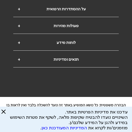
על ההסתדרות הרפואית
+
פעולות מהירות
+
לוחות מידע
+
תנאים ומדיניות
+
הבהרה משפטית: כל נושא המופיע באתר זה נועד להשכלה בלבד ואין לראות בו
ייעוץ רפואי או משפטי. אין הר"י אחראית לתוכן המתפרסם באתר זה ולכל נזק
עדכנו את מדיניות הפרטיות באתר.
שעלול להיגרם.
השינויים נועדו להבטיח שקיפות מלאה, לשקף את מטרות השימוש
ידוע לי שהר"י אוספת ושומרת מידע אישי לצורך מתן השרות וכי חלק ממנו עשוי
במידע ולהגן על המידע שלכם/ן.
להיות מועבר לצדדים שלישיים, הכל בכפוף ל
מדיניות הפרטיות
ול
תנאי השימוש
מוזמנים/ות לקרוא את
המדיניות המעודכנת כאן
.
כל הזכויות על המידע באתר שייכות להסתדרות הרפואית בישראל.