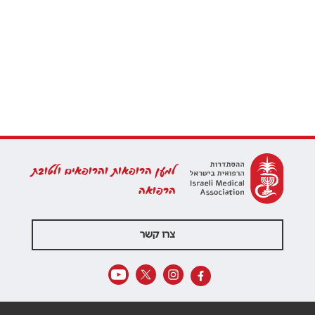
למען הרופאות והרופאים ולטובת
הרפואה
צרו קשר