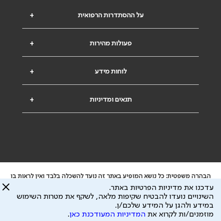
על ההסתדרות הרפואית
+
פעולות מהירות
+
לוחות מידע
+
תנאים ומדיניות
+
הבהרה משפטית: כל נושא המופיע באתר זה נועד להשכלה בלבד ואין לראות בו
ייעוץ רפואי או משפטי. אין הר"י אחראית לתוכן המתפרסם באתר זה ולכל נזק
עדכנו את מדיניות הפרטיות באתר.
שעלול להיגרם.
השינויים נועדו להבטיח שקיפות מלאה, לשקף את מטרות השימוש
ידוע לי שהר"י אוספת ושומרת מידע אישי לצורך מתן השרות וכי חלק ממנו עשוי
במידע ולהגן על המידע שלכם/ן.
להיות מועבר לצדדים שלישיים, הכל בכפוף ל
מדיניות הפרטיות
ול
תנאי השימוש
מוזמנים/ות לקרוא את
המדיניות המעודכנת כאן
.
כל הזכויות על המידע באתר שייכות להסתדרות הרפואית בישראל.