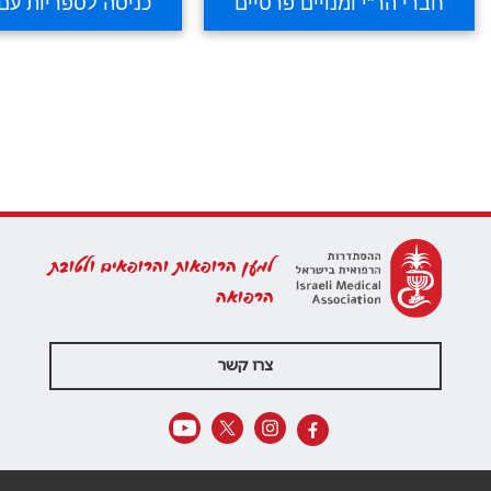
למען הרופאות והרופאים ולטובת
הרפואה
צרו קשר