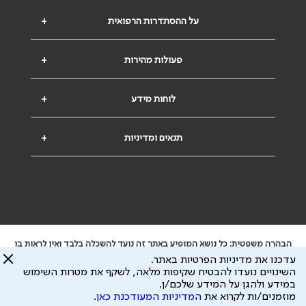
על ההסתדרות הרפואית
+
פעולות מהירות
+
לוחות מידע
+
תנאים ומדיניות
+
הבהרה משפטית: כל נושא המופיע באתר זה נועד להשכלה בלבד ואין לראות בו
ייעוץ רפואי או משפטי. אין הר"י אחראית לתוכן המתפרסם באתר זה ולכל נזק
עדכנו את מדיניות הפרטיות באתר.
שעלול להיגרם.
השינויים נועדו להבטיח שקיפות מלאה, לשקף את מטרות השימוש
ידוע לי שהר"י אוספת ושומרת מידע אישי לצורך מתן השרות וכי חלק ממנו עשוי
במידע ולהגן על המידע שלכם/ן.
להיות מועבר לצדדים שלישיים, הכל בכפוף ל
מדיניות הפרטיות
ול
תנאי השימוש
מוזמנים/ות לקרוא את
המדיניות המעודכנת כאן
.
כל הזכויות על המידע באתר שייכות להסתדרות הרפואית בישראל.