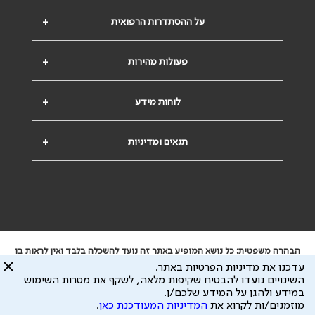
על ההסתדרות הרפואית
+
פעולות מהירות
+
לוחות מידע
+
תנאים ומדיניות
+
הבהרה משפטית: כל נושא המופיע באתר זה נועד להשכלה בלבד ואין לראות בו
ייעוץ רפואי או משפטי. אין הר"י אחראית לתוכן המתפרסם באתר זה ולכל נזק
עדכנו את מדיניות הפרטיות באתר.
שעלול להיגרם.
השינויים נועדו להבטיח שקיפות מלאה, לשקף את מטרות השימוש
ידוע לי שהר"י אוספת ושומרת מידע אישי לצורך מתן השרות וכי חלק ממנו עשוי
במידע ולהגן על המידע שלכם/ן.
להיות מועבר לצדדים שלישיים, הכל בכפוף ל
מדיניות הפרטיות
ול
תנאי השימוש
מוזמנים/ות לקרוא את
המדיניות המעודכנת כאן
.
כל הזכויות על המידע באתר שייכות להסתדרות הרפואית בישראל.