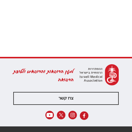
למען הרופאות והרופאים ולטובת
הרפואה
צרו קשר