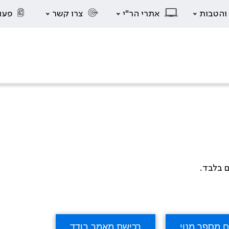
 והטבות
אתרי הר"י
צרו קשר
פעו
ם בלבד.