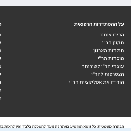
על ההסתדרות הרפואית
פ
הכירו אותנו
ה
תקנון הר"י
ש
תולדות הארגון
ה
מוסדות הר"י
ע
עובדי הר"י לשירותך
א
הצטרפות להר"י
ע
הורידו את אפליקציית הר"י
ר
ס
א
הבהרה משפטית: כל נושא המופיע באתר זה נועד להשכלה בלבד ואין לראות בו י