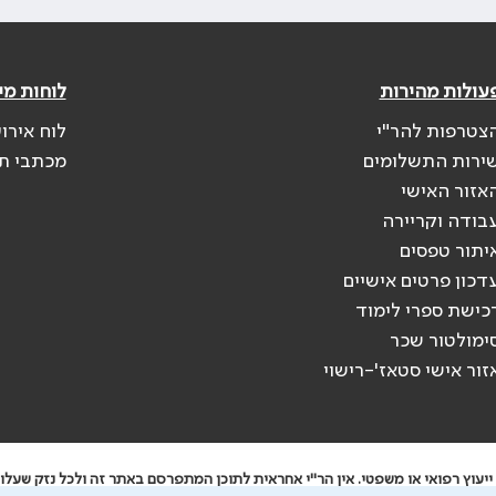
עולות מהירות
לוחות מי
צטרפות להר"י
לוח אירו
ירות התשלומים
מכתבי ת
אזור האישי
בודה וקריירה
יתור טפסים
דכון פרטים אישיים
כישת ספרי לימוד
ימולטור שכר
זור אישי סטאז'-רישוי
יעוץ רפואי או משפטי. אין הר"י אחראית לתוכן המתפרסם באתר זה ולכל נזק שעלול