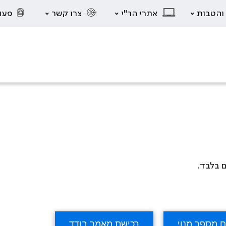
 והטבות
אתרי הר"י
צרו קשר
פעו
ם בלבד.