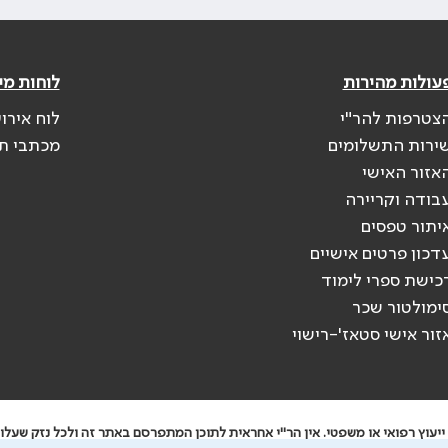
עולות מהירות
לוחות מי
צטרפות להר"י
לוח אירו
ירות התשלומים
מכתבי ת
אזור האישי
בודה וקריירה
יתור טפסים
דכון פרטים אישיים
כישת ספרי לימוד
ימולטור שכר
זור אישי סטאז'-רישוי
יעוץ רפואי או משפטי. אין הר"י אחראית לתוכן המתפרסם באתר זה ולכל נזק שעלול