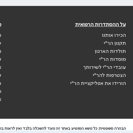
על ההסתדרות הרפואית
פ
הכירו אותנו
ה
תקנון הר"י
ש
תולדות הארגון
ה
מוסדות הר"י
ע
עובדי הר"י לשירותך
א
הצטרפות להר"י
ע
הורידו את אפליקציית הר"י
ר
ס
א
הבהרה משפטית: כל נושא המופיע באתר זה נועד להשכלה בלבד ואין לראות בו י