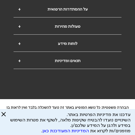
על ההסתדרות הרפואית
+
פעולות מהירות
+
לוחות מידע
+
תנאים ומדיניות
+
הבהרה משפטית: כל נושא המופיע באתר זה נועד להשכלה בלבד ואין לראות בו
ייעוץ רפואי או משפטי. אין הר"י אחראית לתוכן המתפרסם באתר זה ולכל נזק
עדכנו את מדיניות הפרטיות באתר.
שעלול להיגרם.
השינויים נועדו להבטיח שקיפות מלאה, לשקף את מטרות השימוש
ידוע לי שהר"י אוספת ושומרת מידע אישי לצורך מתן השרות וכי חלק ממנו עשוי
במידע ולהגן על המידע שלכם/ן.
להיות מועבר לצדדים שלישיים, הכל בכפוף ל
מדיניות הפרטיות
ול
תנאי השימוש
מוזמנים/ות לקרוא את
המדיניות המעודכנת כאן
.
כל הזכויות על המידע באתר שייכות להסתדרות הרפואית בישראל.