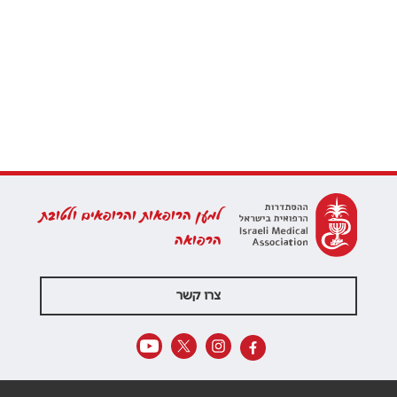
למען הרופאות והרופאים ולטובת
הרפואה
צרו קשר