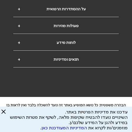
על ההסתדרות הרפואית
+
פעולות מהירות
+
לוחות מידע
+
תנאים ומדיניות
+
הבהרה משפטית: כל נושא המופיע באתר זה נועד להשכלה בלבד ואין לראות בו
ייעוץ רפואי או משפטי. אין הר"י אחראית לתוכן המתפרסם באתר זה ולכל נזק
עדכנו את מדיניות הפרטיות באתר.
שעלול להיגרם.
השינויים נועדו להבטיח שקיפות מלאה, לשקף את מטרות השימוש
ידוע לי שהר"י אוספת ושומרת מידע אישי לצורך מתן השרות וכי חלק ממנו עשוי
במידע ולהגן על המידע שלכם/ן.
להיות מועבר לצדדים שלישיים, הכל בכפוף ל
מדיניות הפרטיות
ול
תנאי השימוש
מוזמנים/ות לקרוא את
המדיניות המעודכנת כאן
.
כל הזכויות על המידע באתר שייכות להסתדרות הרפואית בישראל.