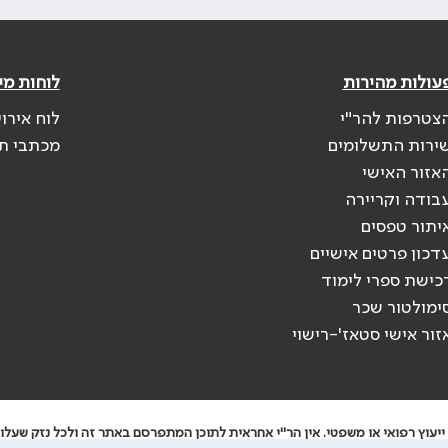
עולות מהירות
לוחות מי
צטרפות להר"י
לוח אירו
ירות התשלומים
מכתבי ת
אזור האישי
בודה וקריירה
יתור טפסים
דכון פרטים אישיים
כישת ספרי לימוד
ימולטור שכר
זור אישי סטאז'-רישוי
יעוץ רפואי או משפטי. אין הר"י אחראית לתוכן המתפרסם באתר זה ולכל נזק שעלול