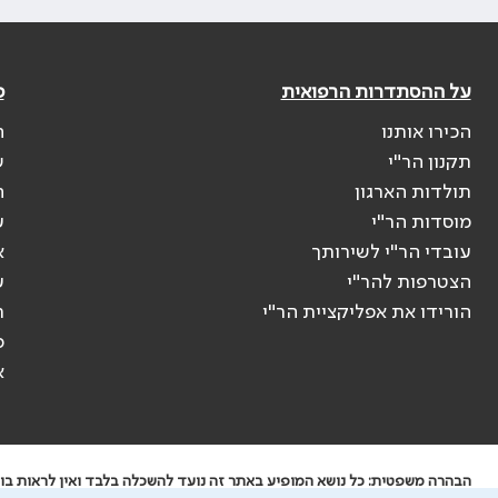
על ההסתדרות הרפואית
פ
הכירו אותנו
ה
תקנון הר"י
ש
תולדות הארגון
ה
מוסדות הר"י
ע
עובדי הר"י לשירותך
א
הצטרפות להר"י
ע
הורידו את אפליקציית הר"י
ר
ס
א
הבהרה משפטית: כל נושא המופיע באתר זה נועד להשכלה בלבד ואין לראות בו י