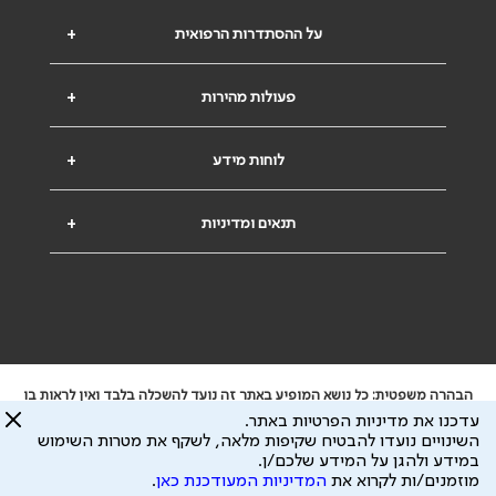
על ההסתדרות הרפואית
+
פעולות מהירות
+
לוחות מידע
+
תנאים ומדיניות
+
הבהרה משפטית: כל נושא המופיע באתר זה נועד להשכלה בלבד ואין לראות בו
ייעוץ רפואי או משפטי. אין הר"י אחראית לתוכן המתפרסם באתר זה ולכל נזק
עדכנו את מדיניות הפרטיות באתר.
שעלול להיגרם.
השינויים נועדו להבטיח שקיפות מלאה, לשקף את מטרות השימוש
ידוע לי שהר"י אוספת ושומרת מידע אישי לצורך מתן השרות וכי חלק ממנו עשוי
במידע ולהגן על המידע שלכם/ן.
להיות מועבר לצדדים שלישיים, הכל בכפוף ל
מדיניות הפרטיות
ול
תנאי השימוש
מוזמנים/ות לקרוא את
המדיניות המעודכנת כאן
.
כל הזכויות על המידע באתר שייכות להסתדרות הרפואית בישראל.