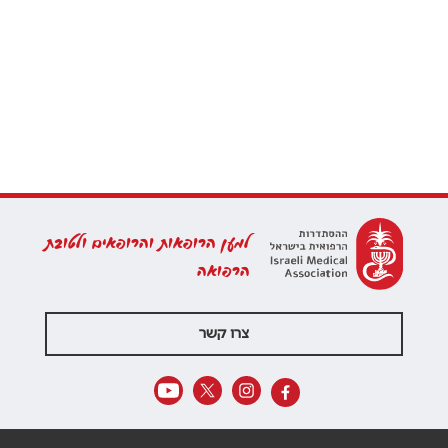
למען הרופאות והרופאים ולטובת
הרפואה
צרו קשר