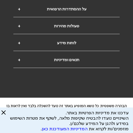
על ההסתדרות הרפואית
+
פעולות מהירות
+
לוחות מידע
+
תנאים ומדיניות
+
הבהרה משפטית: כל נושא המופיע באתר זה נועד להשכלה בלבד ואין לראות בו
ייעוץ רפואי או משפטי. אין הר"י אחראית לתוכן המתפרסם באתר זה ולכל נזק
עדכנו את מדיניות הפרטיות באתר.
שעלול להיגרם.
השינויים נועדו להבטיח שקיפות מלאה, לשקף את מטרות השימוש
ידוע לי שהר"י אוספת ושומרת מידע אישי לצורך מתן השרות וכי חלק ממנו עשוי
במידע ולהגן על המידע שלכם/ן.
להיות מועבר לצדדים שלישיים, הכל בכפוף ל
מדיניות הפרטיות
ול
תנאי השימוש
מוזמנים/ות לקרוא את
המדיניות המעודכנת כאן
.
כל הזכויות על המידע באתר שייכות להסתדרות הרפואית בישראל.