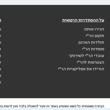
על ההסתדרות הרפואית
פ
הכירו אותנו
ה
תקנון הר"י
ש
תולדות הארגון
ה
מוסדות הר"י
ע
עובדי הר"י לשירותך
א
הצטרפות להר"י
ע
הורידו את אפליקציית הר"י
ר
ס
א
הבהרה משפטית: כל נושא המופיע באתר זה נועד להשכלה בלבד ואין לראות בו י