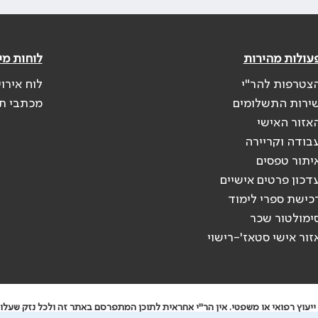
עולות מהירות
לוחות מי
צטרפות להר"י
לוח אירו
ירות התשלומים
מכתבי ת
אזור האישי
בודה וקריירה
יתור טפסים
דכון פרטים אישיים
כישת ספרי לימוד
ימולטור שכר
זור אישי סטאז'-רישוי
יעוץ רפואי או משפטי. אין הר"י אחראית לתוכן המתפרסם באתר זה ולכל נזק שעלול