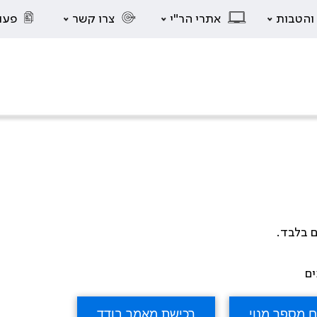
 והטבות
אתרי הר"י
צרו קשר
פעו
ם בלבד.
ים