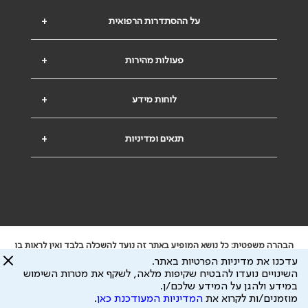
על ההסתדרות הרפואית
+
פעולות מהירות
+
לוחות מידע
+
תנאים ומדיניות
+
הבהרה משפטית: כל נושא המופיע באתר זה נועד להשכלה בלבד ואין לראות בו
ייעוץ רפואי או משפטי. אין הר"י אחראית לתוכן המתפרסם באתר זה ולכל נזק
עדכנו את מדיניות הפרטיות באתר.
שעלול להיגרם.
השינויים נועדו להבטיח שקיפות מלאה, לשקף את מטרות השימוש
ידוע לי שהר"י אוספת ושומרת מידע אישי לצורך מתן השרות וכי חלק ממנו עשוי
במידע ולהגן על המידע שלכם/ן.
להיות מועבר לצדדים שלישיים, הכל בכפוף ל
מדיניות הפרטיות
ול
תנאי השימוש
מוזמנים/ות לקרוא את
המדיניות המעודכנת כאן
.
כל הזכויות על המידע באתר שייכות להסתדרות הרפואית בישראל.