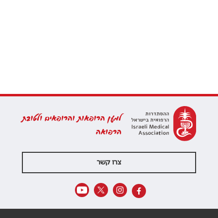
למען הרופאות והרופאים ולטובת
הרפואה
צרו קשר