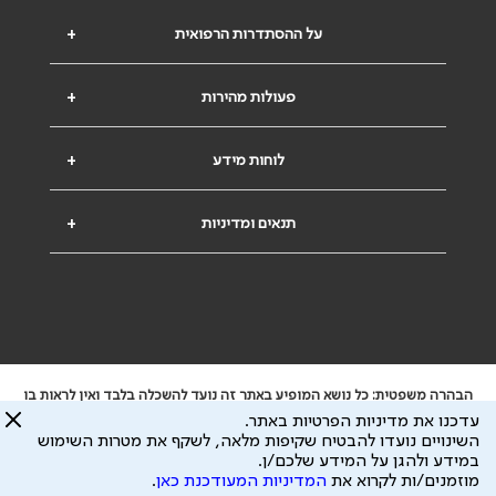
על ההסתדרות הרפואית
+
פעולות מהירות
+
לוחות מידע
+
תנאים ומדיניות
+
הבהרה משפטית: כל נושא המופיע באתר זה נועד להשכלה בלבד ואין לראות בו
ייעוץ רפואי או משפטי. אין הר"י אחראית לתוכן המתפרסם באתר זה ולכל נזק
עדכנו את מדיניות הפרטיות באתר.
שעלול להיגרם.
השינויים נועדו להבטיח שקיפות מלאה, לשקף את מטרות השימוש
ידוע לי שהר"י אוספת ושומרת מידע אישי לצורך מתן השרות וכי חלק ממנו עשוי
במידע ולהגן על המידע שלכם/ן.
להיות מועבר לצדדים שלישיים, הכל בכפוף ל
מדיניות הפרטיות
ול
תנאי השימוש
מוזמנים/ות לקרוא את
המדיניות המעודכנת כאן
.
כל הזכויות על המידע באתר שייכות להסתדרות הרפואית בישראל.