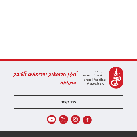
למען הרופאות והרופאים ולטובת
הרפואה
צרו קשר