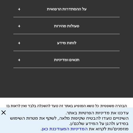
על ההסתדרות הרפואית
+
פעולות מהירות
+
לוחות מידע
+
תנאים ומדיניות
+
הבהרה משפטית: כל נושא המופיע באתר זה נועד להשכלה בלבד ואין לראות בו
ייעוץ רפואי או משפטי. אין הר"י אחראית לתוכן המתפרסם באתר זה ולכל נזק
עדכנו את מדיניות הפרטיות באתר.
שעלול להיגרם.
השינויים נועדו להבטיח שקיפות מלאה, לשקף את מטרות השימוש
ידוע לי שהר"י אוספת ושומרת מידע אישי לצורך מתן השרות וכי חלק ממנו עשוי
במידע ולהגן על המידע שלכם/ן.
להיות מועבר לצדדים שלישיים, הכל בכפוף ל
מדיניות הפרטיות
ול
תנאי השימוש
מוזמנים/ות לקרוא את
המדיניות המעודכנת כאן
.
כל הזכויות על המידע באתר שייכות להסתדרות הרפואית בישראל.