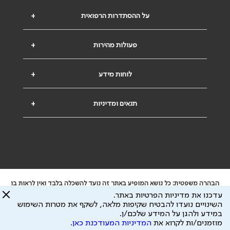
על ההסתדרות הרפואית
+
פעולות מהירות
+
לוחות מידע
+
תנאים ומדיניות
+
הבהרה משפטית: כל נושא המופיע באתר זה נועד להשכלה בלבד ואין לראות בו
ייעוץ רפואי או משפטי. אין הר"י אחראית לתוכן המתפרסם באתר זה ולכל נזק
עדכנו את מדיניות הפרטיות באתר.
שעלול להיגרם.
השינויים נועדו להבטיח שקיפות מלאה, לשקף את מטרות השימוש
ידוע לי שהר"י אוספת ושומרת מידע אישי לצורך מתן השרות וכי חלק ממנו עשוי
במידע ולהגן על המידע שלכם/ן.
להיות מועבר לצדדים שלישיים, הכל בכפוף ל
מדיניות הפרטיות
ול
תנאי השימוש
מוזמנים/ות לקרוא את
המדיניות המעודכנת כאן
.
כל הזכויות על המידע באתר שייכות להסתדרות הרפואית בישראל.