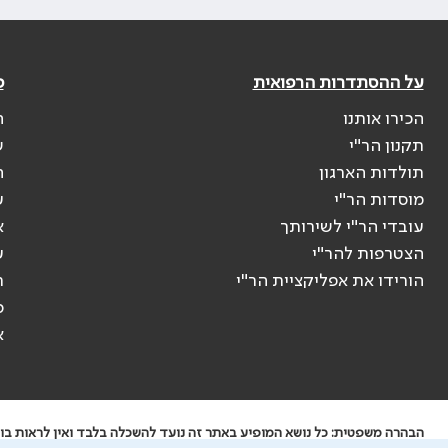
על ההסתדרות הרפואית
פ
הכירו אותנו
ה
תקנון הר"י
ש
תולדות הארגון
ה
מוסדות הר"י
ע
עובדי הר"י לשירותך
א
הצטרפות להר"י
ע
הורידו את אפליקציית הר"י
ר
ס
א
הבהרה משפטית: כל נושא המופיע באתר זה נועד להשכלה בלבד ואין לראות בו י