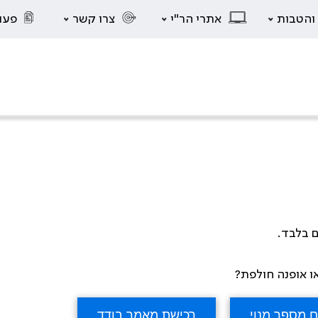
 והטבות
אתרי הר"י
צרו קשר
פעו
ם בלבד.
 אופנה חולפת?