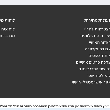
עולות מהירות
לוחות מי
צטרפות להר"י
לוח אירו
ירות התשלומים
מכתבי ת
אזור האישי
בודה וקריירה
יתור טפסים
דכון פרטים אישיים
כישת ספרי לימוד
ימולטור שכר
זור אישי סטאז'-רישוי
יעוץ רפואי או משפטי. אין הר"י אחראית לתוכן המתפרסם באתר זה ולכל נזק שעלול