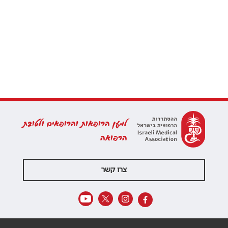
למען הרופאות והרופאים ולטובת
הרפואה
צרו קשר