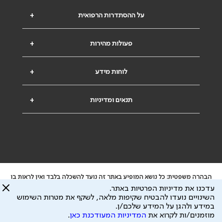
על ההסתדרות הרפואית
+
פעולות מהירות
+
לוחות מידע
+
תנאים ומדיניות
+
הבהרה משפטית: כל נושא המופיע באתר זה נועד להשכלה בלבד ואין לראות בו
ייעוץ רפואי או משפטי. אין הר"י אחראית לתוכן המתפרסם באתר זה ולכל נזק
עדכנו את מדיניות הפרטיות באתר.
שעלול להיגרם.
השינויים נועדו להבטיח שקיפות מלאה, לשקף את מטרות השימוש
ידוע לי שהר"י אוספת ושומרת מידע אישי לצורך מתן השרות וכי חלק ממנו עשוי
במידע ולהגן על המידע שלכם/ן.
להיות מועבר לצדדים שלישיים, הכל בכפוף ל
מדיניות הפרטיות
ול
תנאי השימוש
מוזמנים/ות לקרוא את
המדיניות המעודכנת כאן
.
כל הזכויות על המידע באתר שייכות להסתדרות הרפואית בישראל.