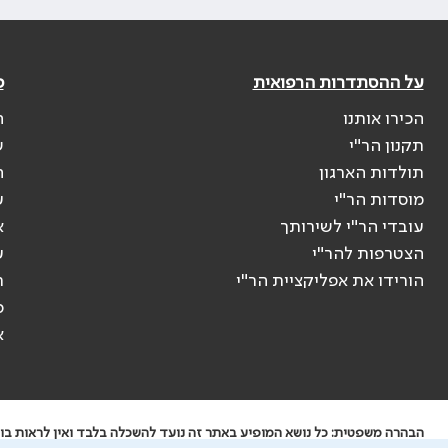
על ההסתדרות הרפואית
פ
הכירו אותנו
ה
תקנון הר"י
ש
תולדות הארגון
ה
מוסדות הר"י
ע
עובדי הר"י לשירותך
א
הצטרפות להר"י
ע
הורידו את אפליקציית הר"י
ר
ס
א
הבהרה משפטית: כל נושא המופיע באתר זה נועד להשכלה בלבד ואין לראות בו י