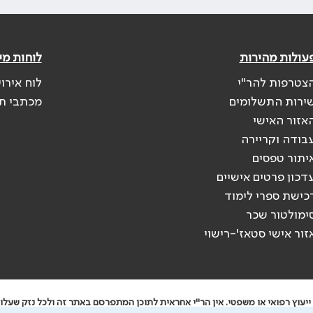
עולות מהירות
לוחות מי
צטרפות להר"י
לוח אירו
ירות התשלומים
מכתבי ת
אזור האישי
בודה וקריירה
יתור טפסים
דכון פרטים אישיים
כישת ספרי לימוד
ימולטור שכר
זור אישי סטאז'-רישוי
יעוץ רפואי או משפטי. אין הר"י אחראית לתוכן המתפרסם באתר זה ולכל נזק שעלול