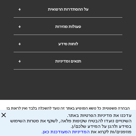
על ההסתדרות הרפואית
+
פעולות מהירות
+
לוחות מידע
+
תנאים ומדיניות
+
הבהרה משפטית: כל נושא המופיע באתר זה נועד להשכלה בלבד ואין לראות בו
ייעוץ רפואי או משפטי. אין הר"י אחראית לתוכן המתפרסם באתר זה ולכל נזק
עדכנו את מדיניות הפרטיות באתר.
שעלול להיגרם.
השינויים נועדו להבטיח שקיפות מלאה, לשקף את מטרות השימוש
ידוע לי שהר"י אוספת ושומרת מידע אישי לצורך מתן השרות וכי חלק ממנו עשוי
במידע ולהגן על המידע שלכם/ן.
להיות מועבר לצדדים שלישיים, הכל בכפוף ל
מדיניות הפרטיות
ול
תנאי השימוש
מוזמנים/ות לקרוא את
המדיניות המעודכנת כאן
.
כל הזכויות על המידע באתר שייכות להסתדרות הרפואית בישראל.