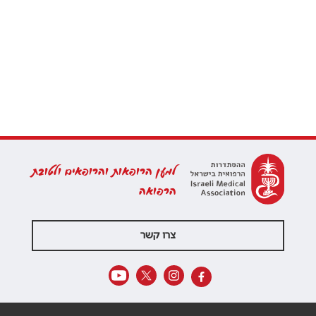
למען הרופאות והרופאים ולטובת
הרפואה
צרו קשר