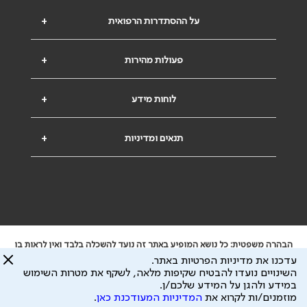
על ההסתדרות הרפואית
+
פעולות מהירות
+
לוחות מידע
+
תנאים ומדיניות
+
הבהרה משפטית: כל נושא המופיע באתר זה נועד להשכלה בלבד ואין לראות בו
ייעוץ רפואי או משפטי. אין הר"י אחראית לתוכן המתפרסם באתר זה ולכל נזק
עדכנו את מדיניות הפרטיות באתר.
שעלול להיגרם.
השינויים נועדו להבטיח שקיפות מלאה, לשקף את מטרות השימוש
ידוע לי שהר"י אוספת ושומרת מידע אישי לצורך מתן השרות וכי חלק ממנו עשוי
במידע ולהגן על המידע שלכם/ן.
להיות מועבר לצדדים שלישיים, הכל בכפוף ל
מדיניות הפרטיות
ול
תנאי השימוש
מוזמנים/ות לקרוא את
המדיניות המעודכנת כאן
.
כל הזכויות על המידע באתר שייכות להסתדרות הרפואית בישראל.