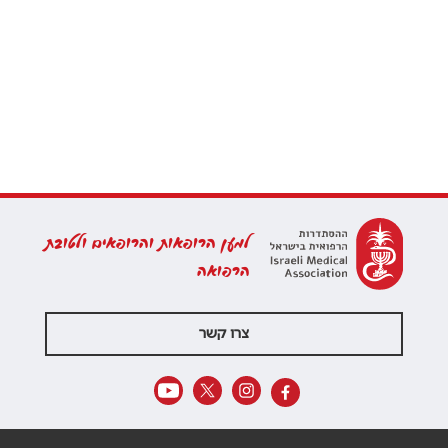
למען הרופאות והרופאים ולטובת
הרפואה
צרו קשר