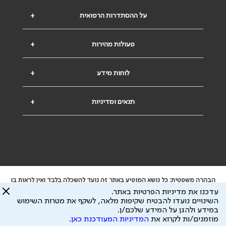
על ההסתדרות הרפואית
+
פעולות מהירות
+
לוחות מידע
+
תנאים ומדיניות
+
הבהרה משפטית: כל נושא המופיע באתר זה נועד להשכלה בלבד ואין לראות בו
ייעוץ רפואי או משפטי. אין הר"י אחראית לתוכן המתפרסם באתר זה ולכל נזק
עדכנו את מדיניות הפרטיות באתר.
שעלול להיגרם.
השינויים נועדו להבטיח שקיפות מלאה, לשקף את מטרות השימוש
ידוע לי שהר"י אוספת ושומרת מידע אישי לצורך מתן השרות וכי חלק ממנו עשוי
במידע ולהגן על המידע שלכם/ן.
להיות מועבר לצדדים שלישיים, הכל בכפוף ל
מדיניות הפרטיות
ול
תנאי השימוש
מוזמנים/ות לקרוא את
המדיניות המעודכנת כאן
.
כל הזכויות על המידע באתר שייכות להסתדרות הרפואית בישראל.