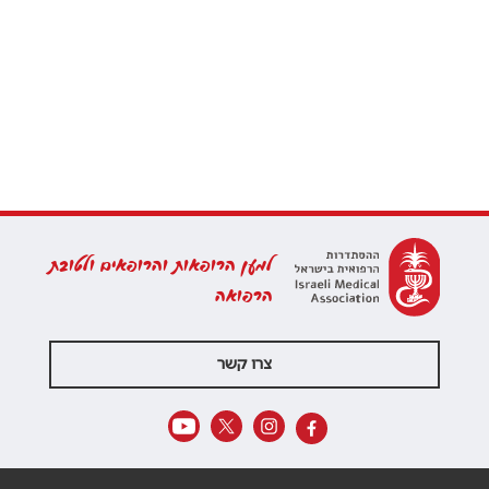
למען הרופאות והרופאים ולטובת
הרפואה
צרו קשר