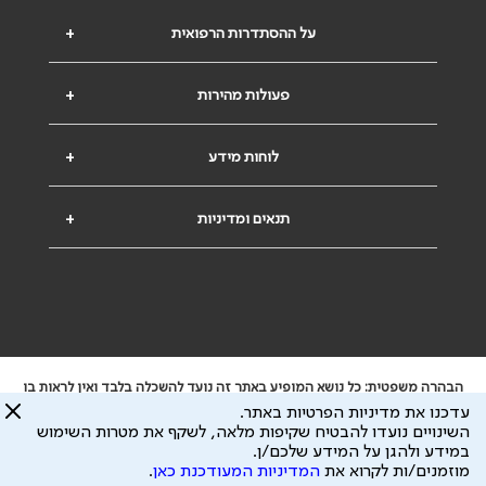
על ההסתדרות הרפואית
+
פעולות מהירות
+
לוחות מידע
+
תנאים ומדיניות
+
הבהרה משפטית: כל נושא המופיע באתר זה נועד להשכלה בלבד ואין לראות בו
ייעוץ רפואי או משפטי. אין הר"י אחראית לתוכן המתפרסם באתר זה ולכל נזק
עדכנו את מדיניות הפרטיות באתר.
שעלול להיגרם.
השינויים נועדו להבטיח שקיפות מלאה, לשקף את מטרות השימוש
ידוע לי שהר"י אוספת ושומרת מידע אישי לצורך מתן השרות וכי חלק ממנו עשוי
במידע ולהגן על המידע שלכם/ן.
להיות מועבר לצדדים שלישיים, הכל בכפוף ל
מדיניות הפרטיות
ול
תנאי השימוש
מוזמנים/ות לקרוא את
המדיניות המעודכנת כאן
.
כל הזכויות על המידע באתר שייכות להסתדרות הרפואית בישראל.