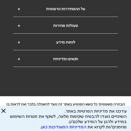
על ההסתדרות הרפואית
+
פעולות מהירות
+
לוחות מידע
+
תנאים ומדיניות
+
הבהרה משפטית: כל נושא המופיע באתר זה נועד להשכלה בלבד ואין לראות בו
ייעוץ רפואי או משפטי. אין הר"י אחראית לתוכן המתפרסם באתר זה ולכל נזק
עדכנו את מדיניות הפרטיות באתר.
שעלול להיגרם.
השינויים נועדו להבטיח שקיפות מלאה, לשקף את מטרות השימוש
ידוע לי שהר"י אוספת ושומרת מידע אישי לצורך מתן השרות וכי חלק ממנו עשוי
במידע ולהגן על המידע שלכם/ן.
להיות מועבר לצדדים שלישיים, הכל בכפוף ל
מדיניות הפרטיות
ול
תנאי השימוש
מוזמנים/ות לקרוא את
המדיניות המעודכנת כאן
.
כל הזכויות על המידע באתר שייכות להסתדרות הרפואית בישראל.