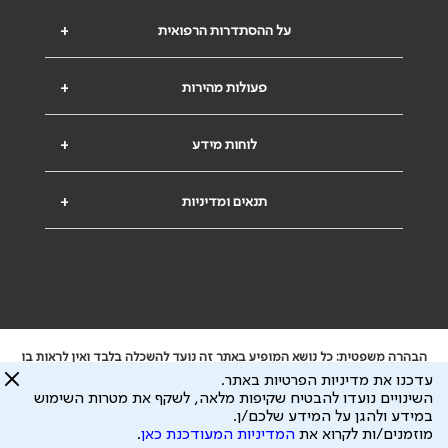
על ההסתדרות הרפואית
+
פעולות מהירות
+
לוחות מידע
+
תנאים ומדיניות
+
הבהרה משפטית: כל נושא המופיע באתר זה נועד להשכלה בלבד ואין לראות בו
ייעוץ רפואי או משפטי. אין הר"י אחראית לתוכן המתפרסם באתר זה ולכל נזק
עדכנו את מדיניות הפרטיות באתר.
שעלול להיגרם.
השינויים נועדו להבטיח שקיפות מלאה, לשקף את מטרות השימוש
ידוע לי שהר"י אוספת ושומרת מידע אישי לצורך מתן השרות וכי חלק ממנו עשוי
במידע ולהגן על המידע שלכם/ן.
להיות מועבר לצדדים שלישיים, הכל בכפוף ל
מדיניות הפרטיות
ול
תנאי השימוש
מוזמנים/ות לקרוא את
המדיניות המעודכנת כאן
.
כל הזכויות על המידע באתר שייכות להסתדרות הרפואית בישראל.