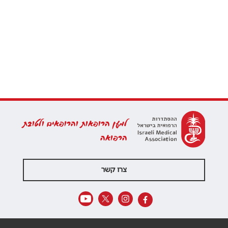
למען הרופאות והרופאים ולטובת
הרפואה
צרו קשר