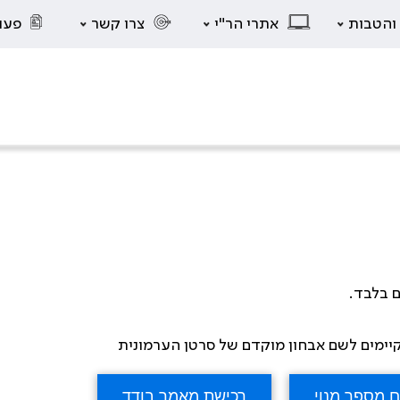
 והטבות
אתרי הר"י
צרו קשר
פעו
ם בלבד.