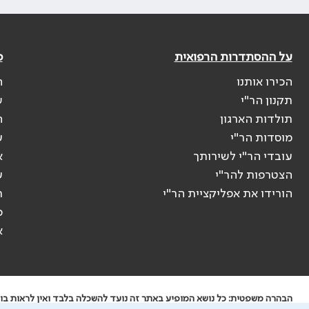
על ההסתדרות הרפואית
פ
הכירו אותנו
ה
תקנון הר"י
ש
תולדות הארגון
ה
מוסדות הר"י
ע
עובדי הר"י לשירותך
א
הצטרפות להר"י
ע
הורידו את אפליקציית הר"י
ר
ס
א
הבהרה משפטית: כל נושא המופיע באתר זה נועד להשכלה בלבד ואין לראות בו י