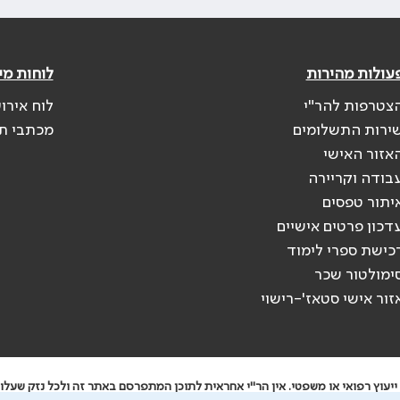
עולות מהירות
לוחות מי
צטרפות להר"י
לוח אירו
ירות התשלומים
מכתבי ת
אזור האישי
בודה וקריירה
יתור טפסים
דכון פרטים אישיים
כישת ספרי לימוד
ימולטור שכר
זור אישי סטאז'-רישוי
יעוץ רפואי או משפטי. אין הר"י אחראית לתוכן המתפרסם באתר זה ולכל נזק שעלול