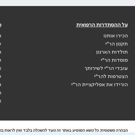
על ההסתדרות הרפואית
פ
הכירו אותנו
ה
תקנון הר"י
ש
תולדות הארגון
ה
מוסדות הר"י
ע
עובדי הר"י לשירותך
א
הצטרפות להר"י
ע
הורידו את אפליקציית הר"י
ר
ס
א
הבהרה משפטית: כל נושא המופיע באתר זה נועד להשכלה בלבד ואין לראות בו י