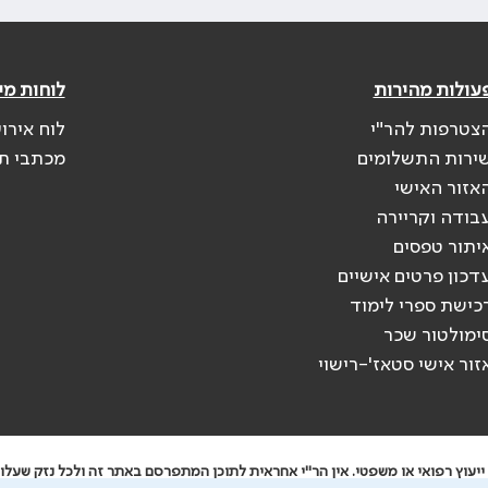
עולות מהירות
לוחות מי
צטרפות להר"י
לוח אירו
ירות התשלומים
מכתבי ת
אזור האישי
בודה וקריירה
יתור טפסים
דכון פרטים אישיים
כישת ספרי לימוד
ימולטור שכר
זור אישי סטאז'-רישוי
יעוץ רפואי או משפטי. אין הר"י אחראית לתוכן המתפרסם באתר זה ולכל נזק שעלול