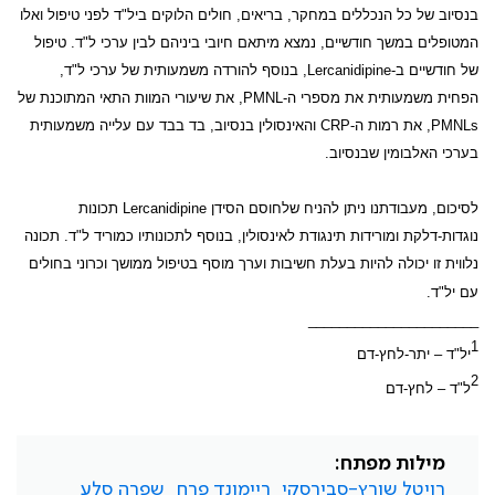
בנסיוב של כל הנכללים במחקר, בריאים, חולים הלוקים ביל"ד לפני טיפול ואלו
המטופלים במשך חודשיים, נמצא מיתאם חיובי ביניהם לבין ערכי ל"ד. טיפול
של חודשיים ב-
Lercanidipine
, בנוסף להורדה משמעותית של ערכי ל"ד,
הפחית משמעותית את מספרי ה-
PMNL
, את שיעורי המוות התאי המתוכנת של
PMNLs
, את רמות ה-
CRP
והאינסולין בנסיוב, בד בבד עם עלייה משמעותית
בערכי האלבומין שבנסיוב.
לסיכום, מעבודתנו ניתן להניח שלחוסם הסידן
Lercanidipine
תכונות
נוגדות-דלקת ומורידות תינגודת לאינסולין, בנוסף לתכונותיו כמוריד ל"ד. תכונה
נלווית זו יכולה להיות בעלת חשיבות וערך מוסף בטיפול ממושך וכרוני בחולים
עם יל"ד.
______________________
1
יל"ד – יתר-לחץ-דם
2
ל"ד – לחץ-דם
מילות מפתח:
רויטל שורץ-סבירסקי
ריימונד פרח
שפרה סלע