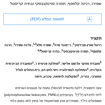
שפירו, רגינה קלמפף, תמרה סניטקובסקי ובתיה קריסטל
למאמר המלא (PDF)
תקציר
1
1,5
2
1
רויטל שורץ-סבירסקי
, ריימונד פרח
, שפרה סלע
, גלינה שפירו
, רגינה
4,5
3
1
קלמפף
, תמרה סניטקובסקי
, בתיה קריסטל
1
3
2
מעבדת מחקר על-שם אלישר,
מחלקה פנימית ו',
המעבדה הביוכימית
4
הקלינית,
המחלקה לנפרולוגיה ויתר-לחץ-דם, בית-החולים לגליל
5
המערבי, נהריה,
הפקולטה לרפואה, טכניון, חיפה
עקה חימצונית, דלקת ותינגודת לאינסולין נמנות על מנגנונים הגורמים
1
ליתר-לחץ-דם (יל"ד)
. ניטרופילים
(polymorphonuclear leukocytes, PMNLs)
משופעלים ביל"ד, משחררים אניון סופראוקסיד אל מחוץ לתא באופן בלתי