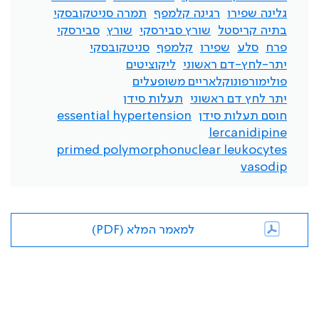
גלינה שפירו
רגינה קלמפף
תמרה סניטקובסקי
בתיה קריסטל
שורץ סבירסקי
שורץ
סבירסקי
פרח
סלע
שפירו
קלמפף
סניטקובסקי
יתר-לחץ-דם ראשוני
ליקוציטים
פולימורפונוקלאריים משופעלים
יתר לחץ דם ראשוני
תעלות סידן
חוסם תעלות סידן
essential hypertension
lercanidipine
primed polymorphonuclear leukocytes
vasodip
למאמר המלא (PDF)