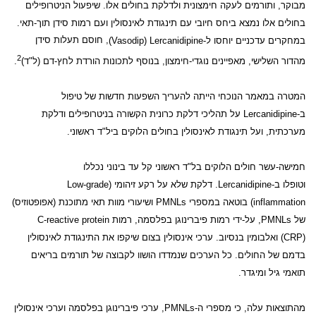
מבוקר, ותורמים לעקה חימצונית ולדלקת בחולים אלו. שיפעול הניטרופילים
בחולים אלו נמצא ביחס חיובי עם תינגודת לאינסולין ועם רמות סידן תוך-תאי.
במחקרים עדכניים יוחסו
ל-
Lercanidipine
(Vasodip)
, חוסם תעלות סידן
2
מהדור השלישי, מאפיינים נוגדי-חימצון, בנוסף לתכונות הורדת לחץ-דם (ל"ד)
.
המטרה במאמר הנוכחי הייתה להעריך השפעות חדשות של טיפול
ב-
Lercanidipine
על תהליכי
דלקת כרונית הקשורה בניטרופילים ודלקת
מערכתית, ועל תינגודת לאינסולין בחולים הלוקים ביל"ד ראשוני.
חמישה-עשר חולים הלוקים בל"ד ראשוני קל עד בינוני נכללו
וטופלו
ב-
Lercanidipine
. דלקת שלא על רקע זיהומי
(Low-grade
inflammation)
בוטאה במספרי
PMNLs
ושיעורי מוות תאי מתוכנת (אפופטוזיס)
של
PMNLs
, על-ידי רמות פיברינוגן בפלסמה, רמות
C-reactive protein
(CRP)
ואלבומין בנסיוב. ערכי אינסולין בצום שיקפו את התינגודת לאינסולין
בדמם של החולים. כל הערכים שנמדדו הושוו לקבוצה של תורמים בריאים
תואמי גיל ומיגדר.
מהתוצאות עלה, כי מספרי ה-
PMNLs
, ערכי פיברינוגן בפלסמה וערכי אינסולין