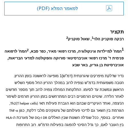
למאמר המלא (PDF)
תקציר
2
1
רבקה סוקניק הלוי
, שאול סוקניק
1
2
המח' למיילדות וגינקולוגיה, מרכז רפואי מאיר, כפר סבא,
המח' לרפואה
פנימית ד' מרכז רפואי אוניברסיטאי סורוקה והפקולטה למדעי הבריאות,
אוניברסיטת בן גוריון, באר שבע
נדיר שדלקת מיפרקים שיגרונתית (דמ"ש)1 מופיעה לראשונה בזמן ההריון.
הטבה משמעותית בדמ"ש נצפית לרוב במהלך ההריון החל מסוף השליש
הראשון ונמשכת עד לסיומו. התלקחות המחלה צפויה לרוב תוך מספר חודשים
לאחר הלידה. שינויים הורמוניים רבים המתרחשים בזמן ההריון תורמים לשיפור
הניצפה, ואחד העיקריים שבהם הוא הגברת פעילות תאי
,
Th2(T helper cells)
הגורמת בין השאר גם לדיכוי פעילותם של ציטוקינים מלבי דלקת, כגון
TNF-α
ואחרים. בנוסף, ככל שגדלה השונות שבין האללים
ו-
של מערכת ה-
HLA
DQ
DR
בין העובר לאם, כך גדל הסיכוי להפוגה בפעילות הדמ"ש. רוב התרופות