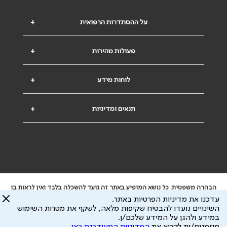
על ההסתדרות הרפואית
+
פעולות מהירות
+
לוחות מידע
+
תנאים ומדיניות
+
הבהרה משפטית: כל נושא המופיע באתר זה נועד להשכלה בלבד ואין לראות בו
ייעוץ רפואי או משפטי. אין הר"י אחראית לתוכן המתפרסם באתר זה ולכל נזק
עדכנו את מדיניות הפרטיות באתר.
שעלול להיגרם.
השינויים נועדו להבטיח שקיפות מלאה, לשקף את מטרות השימוש
ידוע לי שהר"י אוספת ושומרת מידע אישי לצורך מתן השרות וכי חלק ממנו עשוי
במידע ולהגן על המידע שלכם/ן.
להיות מועבר לצדדים שלישיים, הכל בכפוף ל
מדיניות הפרטיות
ול
תנאי השימוש