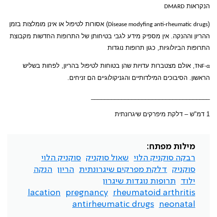
הנקראות
DMARD
(
) אסורות לטיפול או אינן מומלצות בזמן
Disease modyfing anti-rheumatic drugs
ההריון וההנקה. אין מספיק מידע לגבי בטיחותן של התרופות החדשות מקבוצת
התרופות הביולוגיות, כגון תרופות נוגדות
, אולם מצטברות עדויות שהן בטוחות לטיפול בהריון, לפחות בשליש
TNF-α
הראשון. הסיבוכים המילדותיים והגניקולוגיים הם זניחים.
___________________________________
1 דמ"ש – דלקת מיפרקים שיגרונתית
מילות מפתח:
רבקה סוקניק הלוי
שאול סוקניק
סוקניק הלוי
סוקניק
דלקת מפרקים שיגרונתית
הריון
הנקה
ילוד
תרופות נוגדות שיגרון
lacation
pregnancy
rheumatoid arthritis
antirheumatic drugs
neonatal