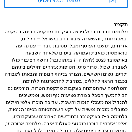
למאמר המלא (PDF)
תקציר
מלחמת חרבות ברזל פרצה בעקבות מתקפה חריגה בהיקפה
ובאכזריותה, והשאירה ציבור רחב בישראל – חיילים,
אזרחים, תושבי העוטף ומבלי מסיבת נובה – עם פגיעה
טראומטית כואבת ועמוקה. בימים שלאחר השבעה
באוקטובר 2023 (להלן ה-7 באוקטובר) נחשף הציבור כולו
לאובדן, שכול, טרור מיני, חטיפות אזרחים וחיילים ביניהם
ילדים, נשים וקשישים. הצורך בזיהוי הגופות והבאתן לקבורה
בכבוד הראוי לחללים, במקביל להתארגנות ללחימה,
והמלחמה שהתפתחה בעקבות מתקפת הטרור, תורמים גם
הם להמשך הסבל בצורת פציעות גוף ונפש, וממשיכים
להגדיל את מעגלי הנכות והשכול. עד כה הוכרו אלפי חיילים
כסובלים מנכות נפשית על רקע השתתפותם בפינוי הגופות,
בלחימה ב-7 באוקטובר ובחודשים הארוכים שבעקבותיו,
ואלפי אזרחים הוכרו כנפגעי פעולות איבה. מלחמה ארוכה זו,
הנמשכת עדיין בימים אלה, הובילה מעבר לכל זאת, גם