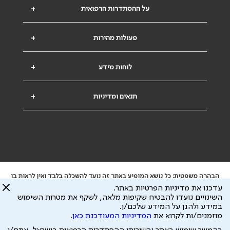
על ההסתדרות הרפואית
+
פעולות מהירות
+
לוחות מידע
+
תנאים ומדיניות
+
הבהרה משפטית: כל נושא המופיע באתר זה נועד להשכלה בלבד ואין לראות בו
ייעוץ רפואי או משפטי. אין הר"י אחראית לתוכן המתפרסם באתר זה ולכל נזק
עדכנו את מדיניות הפרטיות באתר.
שעלול להיגרם.
השינויים נועדו להבטיח שקיפות מלאה, לשקף את מטרות השימוש
ידוע לי שהר"י אוספת ושומרת מידע אישי לצורך מתן השרות וכי חלק ממנו עשוי
במידע ולהגן על המידע שלכם/ן.
להיות מועבר לצדדים שלישיים, הכל בכפוף ל
מדיניות הפרטיות
ול
תנאי השימוש
מוזמנים/ות לקרוא את
המדיניות המעודכנת כאן
.
כל הזכויות על המידע באתר שייכות להסתדרות הרפואית בישראל.