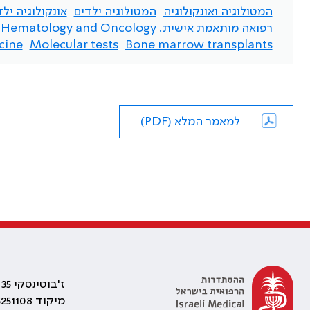
המטולוגיה ואונקולוגיה
המטולוגיה ילדים
אונקולוגיה ילד
רפואה מותאמת אישית. Hematology and Oncology
ine.
Molecular tests
Bone marrow transplants
למאמר המלא (PDF)
ז'בוטינסקי 35 רמת גן, בניין התאומים 2
מיקוד 5251108