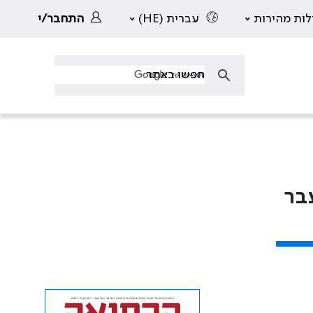
לות מהירות
עברית (HE)
התחבר/י
שד עצם (Bone Marrow) – עבר