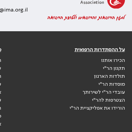
@ima.org.il
למען הרופאות והרופאים ולטובת הרפואה
על ההסתדרות הרפואית
פ
הכירו אותנו
ה
תקנון הר"י
ש
תולדות הארגון
ה
מוסדות הר"י
ע
עובדי הר"י לשירותך
א
הצטרפות להר"י
ע
הורידו את אפליקציית הר"י
ר
ס
א