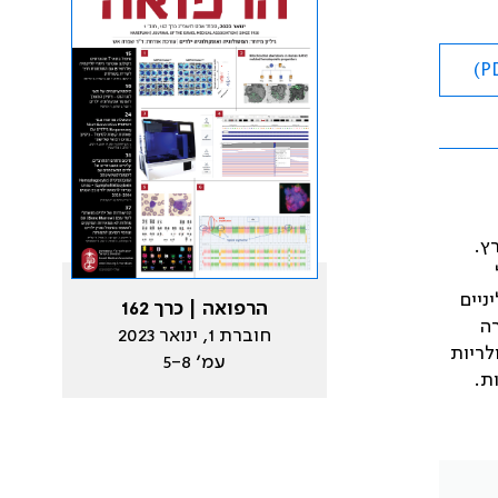
ץ.
ניים
הרפואה | כרך 162
רה
חוברת 1, ינואר 2023
לריות
עמ׳ 5-8
ת.