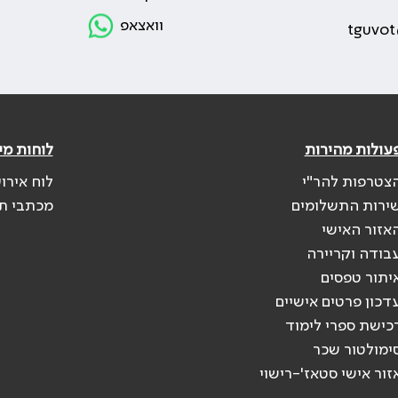
וואצאפ
tguvot
עולות מהירות
לוחות מי
צטרפות להר"י
לוח אירו
ירות התשלומים
מכתבי ת
אזור האישי
בודה וקריירה
יתור טפסים
דכון פרטים אישיים
כישת ספרי לימוד
ימולטור שכר
זור אישי סטאז'-רישוי