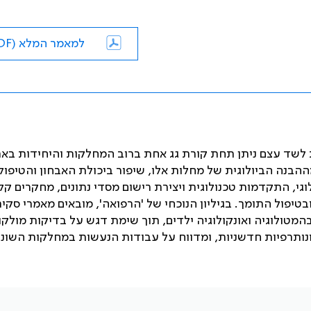
למאמר המלא (PDF)
ת לשד עצם ניתן תחת קורת גג אחת ברוב המחלקות והיחידות באר
הבנה הביולוגית של מחלות אלו, שיפור ביכולת האבחון והטיפול
י, התקדמות טכנולוגית ויצירת רישום מסדי נתונים, מחקרים קלי
בטיפול התומך. בגיליון הנוכחי של 'הרפואה', מובאים מאמרי סקי
ולוגיה ואונקולוגיה ילדים, תוך שימת דגש על בדיקות מולקו
מונותרפיות חדשניות, ומדווח על עבודות הנעשות במחלקות השונו