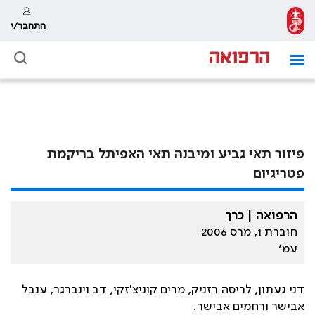
התחבר/י
פיזור תאי גביע ומיבנה תאי האפיתל בריקמת
פטריגיום
הרפואה | כרך
חוברת 1, מרס 2006
עמ׳
דני געתון, לריסה רזניק, מרים קוניצ'זקי, דב וינברגר, ענבל
אבישר ורחמים אבישר.