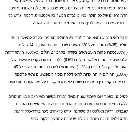
ההיסטולוגיים נבדקו במיקרוסקופ אור ב-4 שדות בהגדלה של
X
480. תאי
הגביע נספרו ודורגו לפי מידת השינויים במיספרם. במקביל, נרשמו הפרטים
הדמוגרפיים של כל חולה. כמו-כן נבדק הקשר בין אלסטוזיס, דלקת, גודש כלי-
דם ודימומים בריקמה לבין מידת השינויים במספר תאי הגביע.
פיזור תאי הגביע נמצא אחיד למדי בין החולים השונים. בקרב למעלה מ-16
חולים (35
%
) נספרו מעל 120 תאים בשדה. יחד-עם-זאת, ב-14 חולים
(
(30%
נספרו פחות מ-15 תאים בשדה. בקרב 27 חולים (כ-60%)
הייתה דרגת
אלסטוזיס גבוהה. בשלושה חולים (6.6%) בלבד נמצאו מוקדי דיספלזיה של
האפיתל. רק ב-5 חולים (כ-11%) היה גודש כלי-דם ברמה נמוכה. בכל 45
(100%) החולים הייתה עדות לתאי דלקת מסוג לימפוציטים ותאי פלסמה.
בבדיקת הקשר בין המדדים השונים לא נמצא קשר בעל מובהקות סטטיסטית.
לסיכום
, בפטריגיום קיימת שונות מאוד גבוהה בפיזור תאי הגביע בין המקרים,
ללא מיתאם סטטיסטי עם הנתונים הדמוגרפים ועם המימצאים האחרים
שנבדקו. דרגת האלסטוזיס משתנה, גודש כלי-הדם ניכר בדרך-כלל ודרגת
הדיספלזיה נמוכה ביותר. בכולם יש עדות לתהליך דלקתי כרוני.