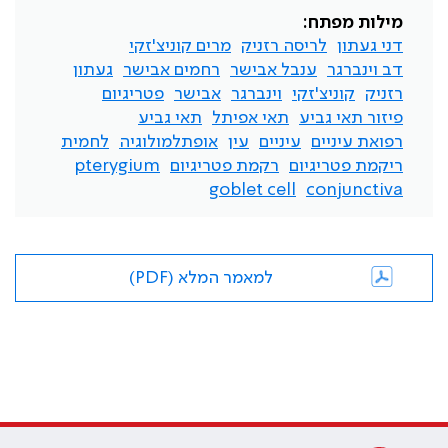
מילות מפתח:
דני געתון
לריסה רזניק
מרים קוניצ'זקי
דב וינברגר
ענבל אבישר
רחמים אבישר
געתון
רזניק
קוניצ'זקי
וינברגר
אבישר
פטריגיום
פיזור תאי גביע
תאי אפיתל
תאי גביע
רפואת עיניים
עיניים
עין
אופתלמולוגיה
לחמית
ריקמת פטריגיום
רקמת פטריגיום
pterygium
goblet cell
conjunctiva
למאמר המלא (PDF)