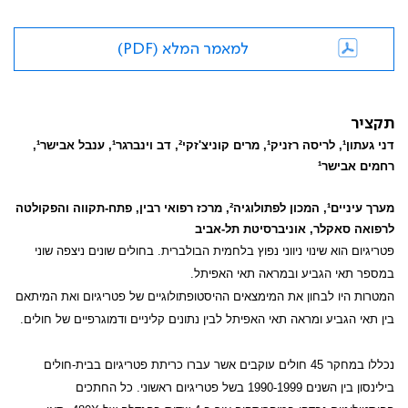
למאמר המלא (PDF)
תקציר
דני געתון
¹
, לריסה רזניק
¹
, מרים קוניצ'זקי
²
, דב וינברגר
¹
, ענבל אבישר
¹
,
רחמים אבישר
¹
מערך עיניים
¹
, המכון לפתולוגיה
²
, מרכז רפואי רבין, פתח-תקווה והפקולטה
לרפואה סאקלר, אוניברסיטת תל-אביב
פטריגיום הוא שינוי ניווני נפוץ בלחמית הבולברית. בחולים שונים ניצפה שוני
במספר תאי הגביע ובמראה תאי האפיתל.
המטרות היו לבחון את המימצאים ההיסטופתולוגיים של פטריגיום ואת המיתאם
בין תאי הגביע ומראה תאי האפיתל לבין נתונים קליניים ודמוגרפיים של חולים.
נכללו במחקר 45 חולים עוקבים אשר עברו כריתת פטריגיום בבית-חולים
בילינסון בין השנים 1990-1999 בשל פטריגיום ראשוני. כל החתכים