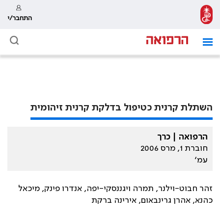
התחבר/י
השתלת קרנית כטיפול בדלקת קרנית זיהומית
הרפואה | כרך
חוברת 1, מרס 2006
עמ׳
זהר חבוט-וילנר, תמרה ויגננסקי-יפה, אנדרו פינק, מיכאל
כהנא, אהרן גרינבאום, אירינה ברקת