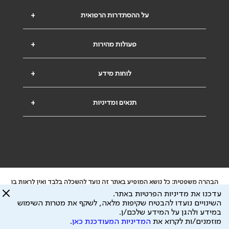
על ההסתדרות הרפואית
+
פעולות מהירות
+
לוחות מידע
+
תנאים ומדיניות
+
הבהרה משפטית: כל נושא המופיע באתר זה נועד להשכלה בלבד ואין לראות בו
ייעוץ רפואי או משפטי. אין הר"י אחראית לתוכן המתפרסם באתר זה ולכל נזק
עדכנו את מדיניות הפרטיות באתר.
שעלול להיגרם.
השינויים נועדו להבטיח שקיפות מלאה, לשקף את מטרות השימוש
ידוע לי שהר"י אוספת ושומרת מידע אישי לצורך מתן השרות וכי חלק ממנו עשוי
במידע ולהגן על המידע שלכם/ן.
להיות מועבר לצדדים שלישיים, הכל בכפוף ל
מדיניות הפרטיות
ול
תנאי השימוש
מוזמנים/ות לקרוא את
המדיניות המעודכנת כאן
.
כל הזכויות על המידע באתר שייכות להסתדרות הרפואית בישראל.