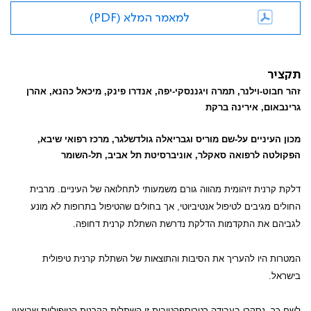
למאמר המלא (PDF)
תקציר
זהר חבוט-וילנר, תמרה ויגננסקי-יפה, אנדרו פינק, מיכאל כהנא, אהרן
גרינבאום, אירינה ברקת
מכון העיניים על-שם מוריס וגבריאלה גולדשלגר, מרכז רפואי שיבא,
הפקולטה לרפואה סאקלר, אוניברסיטת תל אביב, תל-השומר
דלקת קרנית זיהומית מהווה גורם משמעותי לתחלואה של העיניים. מרבית
החולים מגיבים לטיפול אנטיביוטי, אך בחולים שהטיפול בתרופות לא מונע
לגביהם את התקדמות הדלקת נדרשת השתלת קרנית דחופה.
המטרות היו להעריך את הסיבות והתוצאות של השתלת קרנית טיפולית
בישראל.
לשם כך, נסקרו בעבודה רטרוספקטיבית זו השתלות הקרנית הטיפוליות שבוצעו