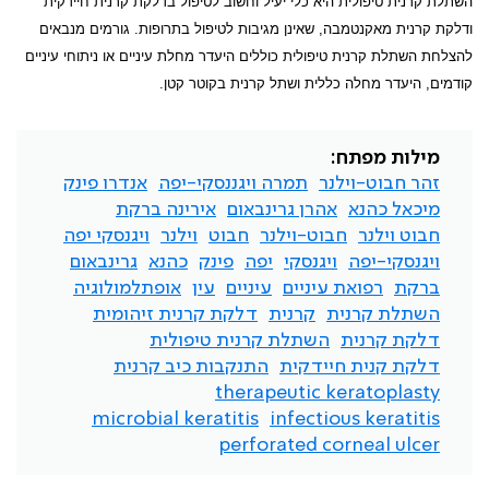
השתלת קרנית טיפולית היא כלי יעיל וחשוב לטיפול בדלקת קרנית חיידקית
ודלקת קרנית מאקנטמבה, שאינן מגיבות לטיפול בתרופות. גורמים מנבאים
להצלחת השתלת קרנית טיפולית כוללים היעדר מחלת עיניים או ניתוחי עיניים
קודמים, היעדר מחלה כללית ושתל קרנית בקוטר קטן.
מילות מפתח:
זהר חבוט-וילנר
תמרה ויגננסקי-יפה
אנדרו פינק
מיכאל כהנא
אהרן גרינבאום
אירינה ברקת
חבוט וילנר
חבוט-וילנר
חבוט
וילנר
ויגנסקי יפה
ויגנסקי-יפה
ויגנסקי
יפה
פינק
כהנא
גרינבאום
ברקת
רפואת עיניים
עיניים
עין
אופתלמולוגיה
השתלת קרנית
קרנית
דלקת קרנית זיהומית
דלקת קרנית
השתלת קרנית טיפולית
דלקת קנית חיידקית
התנקבות כיב קרנית
therapeutic keratoplasty
microbial keratitis
infectious keratitis
perforated corneal ulcer