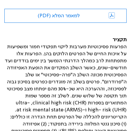
למאמר המלא (PDF)
תקציר
הפרעות פסיכוטיות מערבות ליקוי תפקודי חמור ומשפיעות
על איכות החיים של הפרטים הלוקים בהן. הפרעות אלו
מתפתחות לרב כמהלך הדרגתי הנמשך בין ימים בודדים ועד
חודשים-שנים, כאשר השלב המקדים את הופעת האפיזודה
הפסיכוטית מכונה השלב ה"פרה-פסיכוטי" או שלב
ה"פרודרום". פרטים בשלב זה מוגדרים כפרטים בסיכון גבוה
לפסיכוזה, וההערכה היא שכ-30% מהם יפתחו מצב פסיכוטי
תוך תקופה של שלוש שנים. לשלב זה מספר שמות
המתוארים בספרות
clinical high risk (CHR)
,
ultra-
high- risk (UHR)
ו-
at risk mental state (ARMS)
.
הקריטריונים להכללה של הפרטים תחת הגדרה זו כוללים:
(1) סיכון גנטי המלווה בירידה בתפקוד; (2) אפיזודה