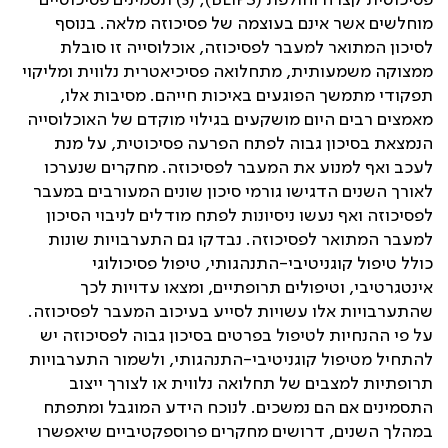
פסיכוטית קצרה וחולפת (
BLIPS
); (3) תסמינים פסיכוטיים
מוחלשים אשר אינם בעוצמה של פסיכוזה מלאה. בנוסף
לסיכון המתואר למעבר לפסיכוזה, אוכלוסייה זו סובלת
ממצוקה משמעותית, מתחלואה פסיכיאטרית נלווית ומליקוי
תפקודי מתמשך הפוגעים באיכות חייהם. מסיבות אלו,
מאמצים רבים היום מושקעים בגילוי מוקדם של האוכלוסייה
הנמצאת בסיכון גבוה לפתח הפרעה פסיכוטית, על מנת
לעכב ואף למנוע את המעבר לפסיכוזה. מחקרים שנערכו
לאורך השנים הדגישו גורמי סיכון שונים המעורבים במעבר
לפסיכוזה ואף נעשו ניסיונות לפתח מודלים לניבוי הסיכון
למעבר המתואר לפסיכוזה. נבדקו גם התערבויות שונות
כולל טיפול קוגניטיבי-התנהגותי, טיפול פסיכולוגי
אינטגרטיבי, וטיפולים תרופתיים, ומצאו עדויות לכך
שהתערבויות אלו עשויות לסייע בעיכוב המעבר לפסיכוזה.
על פי ההנחיות לטיפול בפרטים בסיכון גבוה לפסיכוזה יש
להתחיל מטיפול קוגניטיבי-התנהגותי, ולשמור התערבויות
תרופתיות למצבים של תחלואה נלווית או לצורך ייצוב
התסמינים אם הם נמשכים. לנוכח הידע המוגבל ומתפתח
במהלך השנים, דרושים מחקרים פרוספקטיביים שיאפשרו