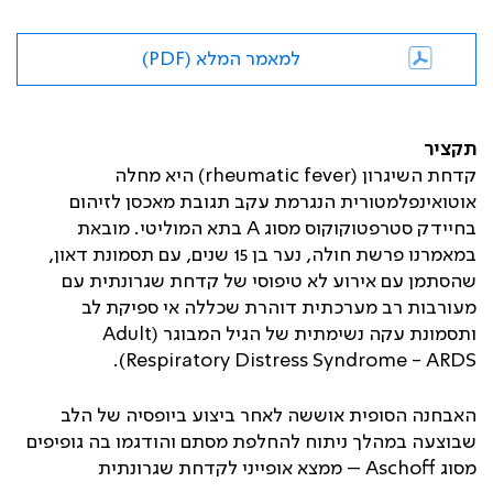
למאמר המלא (PDF)
תקציר
קדחת השיגרון (
rheumatic fever
) היא מחלה
אוטואינפלמטורית הנגרמת עקב תגובת מאכסן לזיהום
בחיידק סטרפטוקוקוס מסוג
A
בתא המוליטי. מובאת
במאמרנו פרשת חולה, נער בן 15 שנים, עם תסמונת דאון,
שהסתמן עם אירוע לא טיפוסי של קדחת שגרונתית עם
מעורבות רב מערכתית דוהרת שכללה אי ספיקת לב
ותסמונת עקה נשימתית של הגיל המבוגר (
Adult
).
Respiratory Distress Syndrome - ARDS
האבחנה הסופית אוששה לאחר ביצוע ביופסיה של הלב
שבוצעה במהלך ניתוח להחלפת מסתם והודגמו בה גופיפים
מסוג
Aschoff
– ממצא אופייני לקדחת שגרונתית