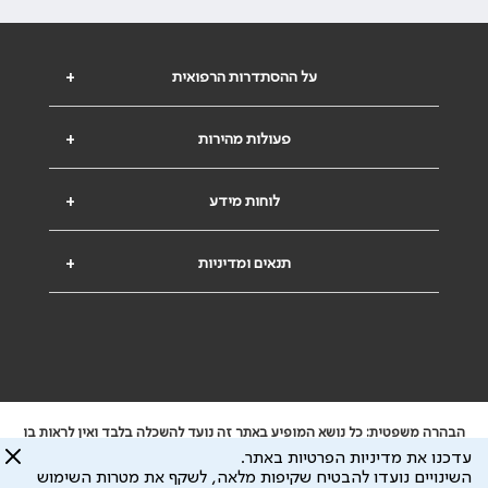
על ההסתדרות הרפואית
+
פעולות מהירות
+
לוחות מידע
+
תנאים ומדיניות
+
הבהרה משפטית: כל נושא המופיע באתר זה נועד להשכלה בלבד ואין לראות בו
ייעוץ רפואי או משפטי. אין הר"י אחראית לתוכן המתפרסם באתר זה ולכל נזק
עדכנו את מדיניות הפרטיות באתר.
שעלול להיגרם.
השינויים נועדו להבטיח שקיפות מלאה, לשקף את מטרות השימוש