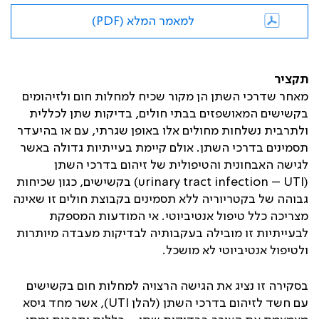
למאמר המלא (PDF)
תקציר
מאחר שדרכי השתן הן מקור שכיח למחלות חום ולזיהומים
בקשישים המאושפזים בבתי חולים, בדיקות שתן לכללית
ולתרבית נשלחות מחולים אלו באופן שגרתי, עם או בהיעדר
תסמינים בדרכי השתן. אולם קיימת בעייתיות גדולה באשר
לגישה האבחונית והטיפולית של זיהום בדרכי השתן
(
urinary tract infection – UTI
) בקשישים, כגון שכיחות
גבוהה של בקטריוריה ללא תסמינים בקבוצת חולים זו שאינה
מצריכה כלל טיפול אנטיביוטי. אי המודעות המספקת
לבעייתיות זו מובילה בעקבותיה לבדיקות מעבדה מיותרות
ולטיפול אנטיביוטי לא מושכל.
בסקירה זו נציג את הגישה הרצויה למחלות חום בקשישים
עם חשד לזיהום בדרכי השתן (להלן
UTI
), אשר מחד גיסא