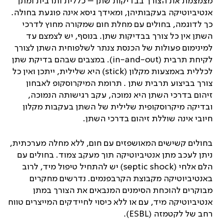
מצמצמת את הצורך בבדיקות שתן – כללית ותרבית ומתן
אנטיביוטיקה בעקבותיהן, ומאידך גיסא אינה פוגעת בחולה.
כך לדוגמה, בחולים עם מחלת חום שמקורה מחוץ לדרכי
השתן אין כל צורך בבדיקות שתן. בנוסף, יש לצמצם עד
למינימום פעולות של הכנסת צנתר לשלפוחית השתן לצורך
לקיחת תרבית (
in-and-out
). במצבים שבהם בדיקת שתן
לכללית באמצעות מקלון (
stick
) היא שלילית, ייתכן ואין כל
צורך בביצוע תרבית שתן . תרומת המיקרוסקופ לאבחון
זיהום בדרכי השתן היא נמוכה, עקב רגישותה הנמוכה,
ובדיקה מיקרוסקופית שלילית של השתן בעקבות מקלון
חיובי אינה שוללת זיהום בדרכי השתן.
בחולים קשישים המאושפזים עם חום, ללא מחלה מערכתית,
ניתן לעכב מתן אנטיביוטיקה תוך מעקב צמוד. בחולים עם
הלם אלחי (
septic shock
) יש להתחיל טיפול מיד, לרוב
באנטיביוטיקה מקבוצת הקרבפנמים. נדרשים מחקרים
מבוקרים להוכחת הסימנים המנבאים את הצורך במתן
אנטיביוטיקה מיד, עם או ללא כיסוי לחיידקים המייצרים טווח
רחב של לקטמזה (
ESBL
).