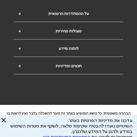
על ההסתדרות הרפואית
+
פעולות מהירות
+
לוחות מידע
+
תנאים ומדיניות
+
הבהרה משפטית: כל נושא המופיע באתר זה נועד להשכלה בלבד ואין לראות בו
ייעוץ רפואי או משפטי. אין הר"י אחראית לתוכן המתפרסם באתר זה ולכל נזק
עדכנו את מדיניות הפרטיות באתר.
שעלול להיגרם.
השינויים נועדו להבטיח שקיפות מלאה, לשקף את מטרות השימוש
ידוע לי שהר"י אוספת ושומרת מידע אישי לצורך מתן השרות וכי חלק ממנו עשוי
במידע ולהגן על המידע שלכם/ן.
להיות מועבר לצדדים שלישיים, הכל בכפוף ל
מדיניות הפרטיות
ול
תנאי השימוש