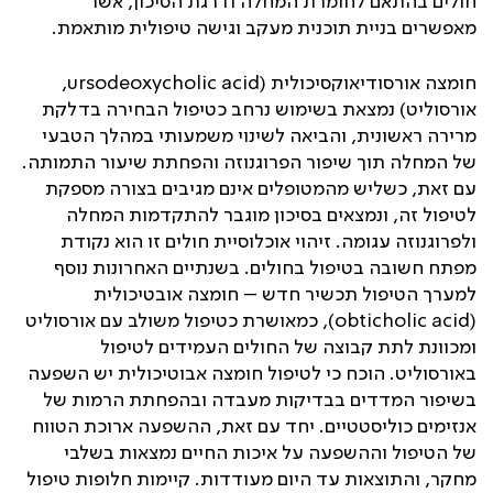
חולים בהתאם לחומרת המחלה ודרגת הסיכון, אשר
מאפשרים בניית תוכנית מעקב וגישה טיפולית מותאמת.
חומצה אורסודיאוקסיכולית (
ursodeoxycholic acid
,
אורסוליט) נמצאת בשימוש נרחב כטיפול הבחירה בדלקת
מרירה ראשונית, והביאה לשינוי משמעותי במהלך הטבעי
של המחלה תוך שיפור הפרוגנוזה והפחתת שיעור התמותה.
עם זאת, כשליש מהמטופלים אינם מגיבים בצורה מספקת
לטיפול זה, ונמצאים בסיכון מוגבר להתקדמות המחלה
ולפרוגנוזה עגומה. זיהוי אוכלוסיית חולים זו הוא נקודת
מפתח חשובה בטיפול בחולים. בשנתיים האחרונות נוסף
למערך הטיפול תכשיר חדש – חומצה אובטיכולית
(
obticholic acid
), כמאושרת כטיפול משולב עם אורסוליט
ומכוונת לתת קבוצה של החולים העמידים לטיפול
באורסוליט. הוכח כי לטיפול חומצה אבוטיכולית יש השפעה
בשיפור המדדים בבדיקות מעבדה ובהפחתת הרמות של
אנזימים כוליסטטיים. יחד עם זאת, ההשפעה ארוכת הטווח
של הטיפול וההשפעה על איכות החיים נמצאות בשלבי
מחקר, והתוצאות עד היום מעודדות. קיימות חלופות טיפול