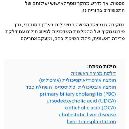
נוספות, אך נדרש מחקר נוסף לאישוש יעילותם של
התכשירים בהוריה זו.
בסקירה זו מוצגת הגישה הטיפולית בעידן המודרני, תוך
פירוט מקיף של ההמלצות העדכניות לסיווג חולים עם דלקת
מרירה ראשונית, ניהול הטיפול בהם, ומעקב אחריהם
מילות מפתח:
דלקת מרירה ראשונית
חומצה אורסודיאוקסיכולית (אורסוליט)
חומצה אובטיכולית
כוליסטזיס
השתלת כבד
primary biliary cholangitis (PBC)
ursodeoxycholic acid (UDCA)
obticholic acid (OCA)
cholestatic liver disease
liver transplantation