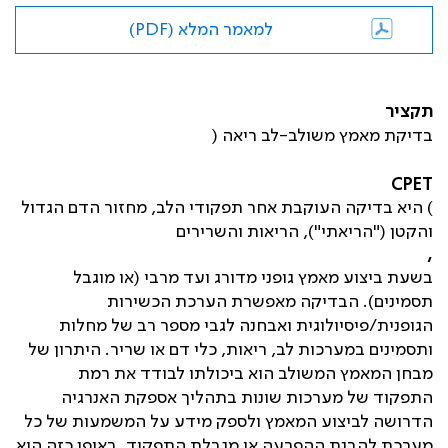
למאמר המלא (PDF)
תקציר
בדיקת מאמץ משולב-לב ריאה (
CPET
) היא בדיקה העוקבת אחר תפקודי הלב, מחזור הדם הגדול
והקטן ("הריאתי"), הריאות והשרירים
,
בשעת ביצוע מאמץ גופני מדורג ועד מרבי (או מוגבל
תסמינים). הבדיקה מאפשרת הערכת הכשירות
הגופנית/פיסיולוגית ואבחנה לגבי מספר רב של מחלות
ותסמינים במערכות לב, ריאות, כלי דם או שריר. היתרון של
מבחן המאמץ המשולב הוא ביכולתו לבודד את רמת
התפקוד של מערכות שונות בתהליך אספקת האנרגיה
הדרושה לביצוע המאמץ ולספק מידע על המשמעות של כל
מערכת להבנת ההפרעה או מגבלת התפקוד. באופן כזה הוא