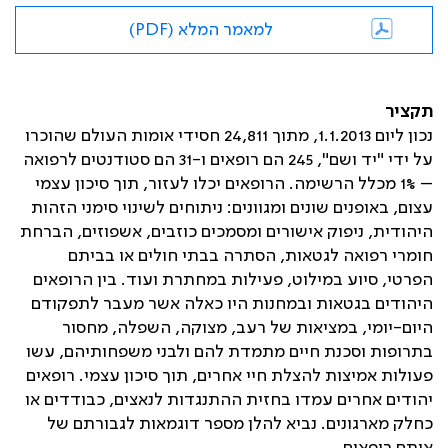
למאמר המלא (PDF)
תקציר
נכון ליום 1.1.2013, מתוך 24,811 חסידי אומות העולם שהוכרו
על ידי "יד ושם", 245 הם רופאים ו-31 הם סטודנטים לרפואה
– 1% מכלל הרשימה. הרופאים יכלו לעזור, תוך סיכון עצמי
עצום, באופנים שונים ומגוונים: ניתוחים לשינוי סימני הזהות
היהודית, ניפוק אישורים ומסמכים כוזבים, אשפוזים, הברחת
חומרי רפואה לגטאות, הסתרה בבתי חולים או בביתם
הפרטי, סיוע במילוט, פעילות במחתרת ועוד. בין הרופאים
היהודים בגטאות ובמחנות היו כאלה אשר מעבר לתפקודם
היום-יומי, במציאות של רעב, מצוקה, השפלה, מחסור
בתרופות וסכנת חיים מתמדת להם ולבני משפחותיהם, עשו
פעולות אמיצות להצלת חיי אחרים, תוך סיכון עצמי. רופאים
יהודים אחרים עמדו בחזית ההתנגדות לנאצים, כבודדים או
כחלק מארגונים. נביא להלן מספר דוגמאות לגבורתם של