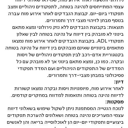
נירולוגי ותשעה לאחר אירוע מוח, שמילאו שאלוני דיווח
עצמי המתייחסים לנהיגה בטוחה, לתפקודים ניהוליים ומצב
תפקודי ביום-יום. קבוצת הנבדקים לאחר אירוע מוח עברה
בנוסף מבחן לזיהוי מצבי דרך ותמרורים.
תוצאות: בקבוצת הנבדקים ללא נזק נירולוגי נמצא מתאם
בינוני לא מובהק בין דיווח על נהיגה בטוחה לבין שאלון
תפקודי
ADL
. בקבוצת הנבדקים לאחר אירוע מוח נמצאו
מתאמים בינוניים שאינם מובהקים בין דיווח על נהיגה בטוחה
בקטגוריית אדם-רכב לבין תפקודים ניהוליים של ויסות
ובקרה. כמו כן, נמצא מתאם בינוני אך לא מובהק עם כל
המדדים של התפקודים הניהוליים ועם המדד תפקודי
פסיכולוגי במבחן מצבי-דרך ותמרורים.
דיון:
לאחר אירוע מוח, מיומנויות ויסות ובקרה נמצאו קשורות
לדיווח נהיגה בטוחה ותואמות למדווח במחקרים קודמים.
מסקנות:
לנוכח הנטייה המסתמנת ניתן לשקול שימוש בשאלוני דיווח
עצמי המעריכים נהיגה בטוחה ושאלונים להערכת תפקודים
ביצועיים ותפקודי יום-יום הן לאוכלוסייה בריאה והן לאנשים