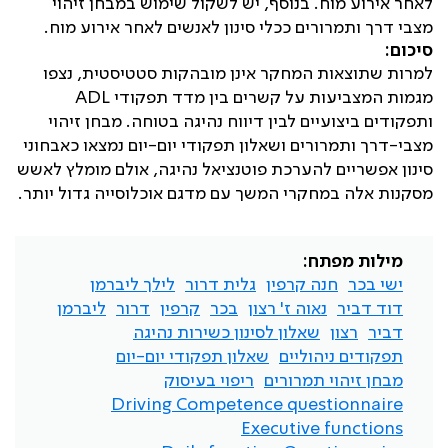
לאחר אירוע מוח. בנוסף, יש לשקול שימוש במבחן זיהוי
מצבי דרך ותמרורים ככלי סינון לאנשים לאחר אירוע מוח.
סיכום:
למרות שתוצאות המחקר אינן מובהקות סטטיסטית, נצפו
מגמות המצביעות על קשרים בין מדד תפקודי
ADL
ותפקודים ביצועיים לבין דיווח נהיגה בטוחה. מבחן זיהוי
מצבי-דרך ותמרורים ושאלון תפקודי יום-יום נמצאו כאבחוני
סינון אפשריים להערכת פוטנציאל נהיגה, אולם מומלץ לאשש
מסקנות אלה במחקרי המשך עם מדגם אוכלוסייה גדול יותר.
מילות מפתח:
ישי בכר
חנה קרפין
גלית דרור
לילך ליברמן
דוד דביר
נאוה ז' רצון
בכר
קרפין
דרור
ליברמן
דביר
רצון
שאלון לסינון כשירות נהיגה
תפקודים ניהוליים
שאלון תפקודי יום-יום
מבחן זיהוי תמרורים
ריפוי בעיסוק
Driving Competence questionnaire
Executive functions