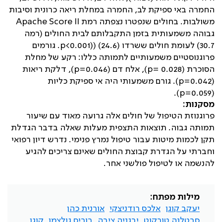
החמרה באי ספיקת לב, החמרה במחלת ריאה כרונית וסיבות
משולבות. בחולים שנפטרו נצפתה רמת
Apache Score II
גבוהה משמעותית בזמן התקבלותם לבית החולים (רמה
30.7) לעומת חולים ששרדו (24.6) (
(p<0.001
. גורמים
פרוגנוסטיים משמעותיים לתמותה כללו: רקע של מחלת
הסוכרת (
p= 0.028
), אלח דם (
p=0.046
), דלקת ריאות
(
p=0.042
). גורם משמעותי היה אי ספיקת כליות
).
p=0.059
(
מסקנות:
פרוגנוזת הטיפול של חולים אלה גרועה מאוד עם שיעור
תמותה גבוה. תוצאות התצפית מעלות שאלה בדבר הגדלת
תקן לכמות מיטות עבור טיפול נמרץ פנימי. נדרש דיון רפואי
וחברתי על הגדרת קבוצת החולים שאינם צריכים להגיע
להנשמה או לטיפול פולשני אחר.
מילות מפתח:
יעקב קוגן
אלכס רודניצקי
אורנית כהן
סבטלנה טורקוט
יבגניה ציבה
בוריס גולצמן
קוגן