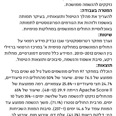
נזקקים להנשמה ממושכת.
המטרה בעבודה:
להעריך את מהלך הטיפול ותוצאותיו, בעיקר תמותה
באשפוז ולזהות את הגורמים הפרוגנוסטיים לתמותה
באוכלוסיית החולים המונשמים במחלקות פנימיות.
שיטות:
נערך מחקר רטרוספקטיבי שבו נבדק מידע רפואי על
החולים המונשמים במחלקה פנימית א' במרכז הרפואי ברזילי
בין השנים 2013-2012. המידע כלל נתונים דמוגרפיים, מחלות
רקע, סיבת אשפוז והנשמה, סיבוכים ותוצאות הטיפול.
תוצאות:
הוכללו במחקר 97 חולים מונשמים מעל גיל 60 שנים בגיל
ממוצע של 76.5 שנים. שיעור של 50% מהחולים היו סיעודיים,
24.7%
חצי סיעודיים ו-
25.8%
עצמאיים. רמה ממוצעת של
Apache Score II
הייתה 29.9 (48-12). שיעור של 65%
מהחולים נזקקו להנשמה מעל שלושה ימים ו-35% מעל 10
ימים. מרבית החולים נפטרו (71.1%). משך הנשמה ממוצע עד
המוות עמד על 14.6 ימים (237-1). סיבות המוות השכיחות
היו: דלקת ריאות (41.2%), אלח דם, אירוע מוח, אירוע לב,