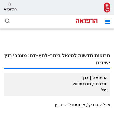
התחבר/י
תרופות חדשות לטיפול ביתר-לחץ-דם: מעכבי רנין
ישירים
הרפואה | כרך
חוברת 1, מרס 2008
עמ׳
אייל ליבוביץ', ארנסטו ל' שיפרין