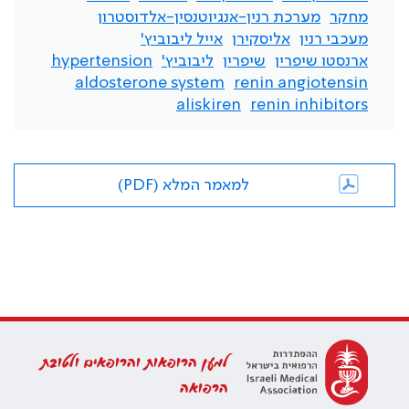
מחקר
מערכת רנין-אנגיוטנסין-אלדוסטרון
מעכבי רנין
אליסקירן
אייל ליבוביץ'
ארנסטו שיפרין
שיפרין
ליבוביץ'
hypertension
aldosterone system
renin angiotensin
aliskiren
renin inhibitors
למאמר המלא (PDF)
למען הרופאות והרופאים ולטובת
הרפואה