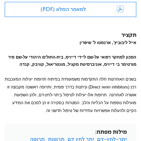
למאמר המלא (PDF)
תקציר
אייל ליבוביץ', ארנסטו ל' שיפרין
המכון למחקר רפואי על-שם ליידי דייויס, בית-החולים היהודי על-שם סיר
מורטימר בי דייויס, אוניברסיטת מקגיל, מונטריאול, קוויבק, קנדה
בשנים האחרונות חלה התקדמות משמעותית בפיתוח תרופות יעילות המעכבות
רנין (
Direct renin inhibitors
) וניתנות בדרך פומית, ותרופה ראשונה מקבוצה זו
אושרה לאחרונה. תרופות אלו יעילות לטיפול ביתר-לחץ-דם, ולהן השפעות
מועילות נוספות על הכליות והלב. המטרות בסקירה זו הן לסכם את המידע
הקיים ולהעלות אפשרויות עתידיות של טיפול חדשני זה.
מילות מפתח:
יתר-לחץ-דם
יתר לחץ דם
תרופות
תרופה