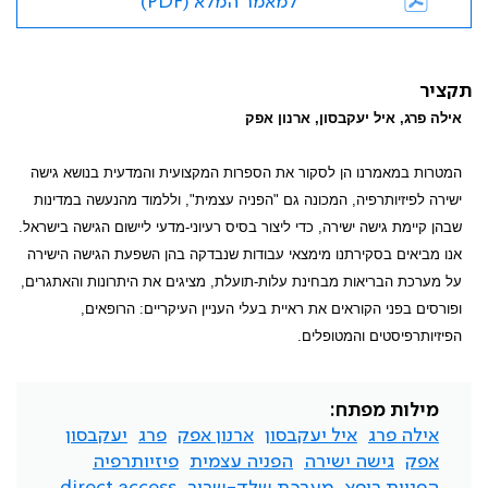
למאמר המלא (PDF)
תקציר
אילה פרג, איל יעקבסון, ארנון אפק
המטרות במאמרנו הן לסקור את הספרות המקצועית והמדעית בנושא גישה
ישירה לפיזיותרפיה, המכונה גם "הפניה עצמית", וללמוד מהנעשה במדינות
שבהן קיימת גישה ישירה, כדי ליצור בסיס רעיוני-מדעי ליישום הגישה בישראל.
אנו מביאים בסקירתנו מימצאי עבודות שנבדקה בהן השפעת הגישה הישירה
על מערכת הבריאות מבחינת עלות-תועלת, מציגים את היתרונות והאתגרים,
ופורסים בפני הקוראים את ראיית בעלי העניין העיקריים: הרופאים,
הפיזיותרפיסטים והמטופלים.
מילות מפתח:
אילה פרג
איל יעקבסון
ארנון אפק
פרג
יעקבסון
אפק
גישה ישירה
הפניה עצמית
פיזיותרפיה