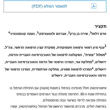
למאמר המלא (PDF)
תקציר
4
3
2
1
אדם דלאל
, שירה בן ברק
, אברהם זלוטוגורסקי
, נעמה קונסטנטיני
1
ענף מיון רפואי ורפואה תעסוקתית, מפקדת קצין הרפואה הראשי, צה"ל,
2
מסלול "צמרת", הפקולטה לרפואה
של
האוניברסיטה העברית
והדסה,
3
ירושלים,
מחלקת עור, המרכז הרפואי של הדסה והאוניברסיטה העברית,
4
ירושלים,
המרכז לרפואת ספורט, מחלקה אורתופדית, המרכז הרפואי של
הדסה והאוניברסיטה העברית, ירושלים
איזוטרטינואין חולל מהפיכה בטיפול בחטטת (אקנה) עם התחלת הטיפול בו
בתחילת שנות ה-80. התרופה פועלת כנגד הגורמים העומדים בבסיס
המחלה ומביאה לריפוי בשיעור גבוה מהמטופלים.
בפרשות חולים, מרביתן מהעשור הראשון של הטיפול באיזוטרטינואין, קשרו