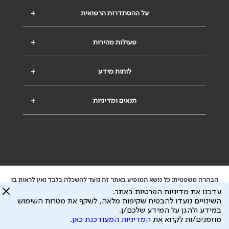
על ההסתדרות הרפואית
+
פעולות מהירות
+
לוחות מידע
+
תנאים ומדיניות
+
הבהרה משפטית: כל נושא המופיע באתר זה נועד להשכלה בלבד ואין לראות בו
ייעוץ רפואי או משפטי. אין הר"י אחראית לתוכן המתפרסם באתר זה ולכל נזק
עדכנו את מדיניות הפרטיות באתר.
שעלול להיגרם.
השינויים נועדו להבטיח שקיפות מלאה, לשקף את מטרות השימוש
ידוע לי שהר"י אוספת ושומרת מידע אישי לצורך מתן השרות וכי חלק ממנו עשוי
במידע ולהגן על המידע שלכם/ן.
להיות מועבר לצדדים שלישיים, הכל בכפוף ל
מדיניות הפרטיות
ול
תנאי השימוש
מוזמנים/ות לקרוא את
המדיניות המעודכנת כאן
.
כל הזכויות על המידע באתר שייכות להסתדרות הרפואית בישראל.