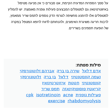
על סמך הספרות המדעית הקיימת, אנו סבורים כי אין מניעה מטיפול
באיזוטרטינואין גם למטופלים המבצעים פעילות גופנית מאומצת. יש להמליץ
למטופלים אלו להימנע מחשיפה לגורמי הדק נוספים לתמס שריר ממאמץ,
לרבות חריגה משיגרת האימונים, ולהנחותם לדווח לרופא המטפל במקרה
של הופעת תסמינים בשרירים.
מילות מפתח:
אדם דלאל
שירה בן ברק
אברהם זלוטוגורסקי
נעמה קונסטנטיני
דלאל
בן ברק
זלוטוגורסקי
קונסטנטיני
חטטת
איזוטרטינואין
קריאטין פוסופוקינאזה
תמס שריר
פעילות גופנית
acne
isotretinoin
cpk
exercise
rhabdomyolysis