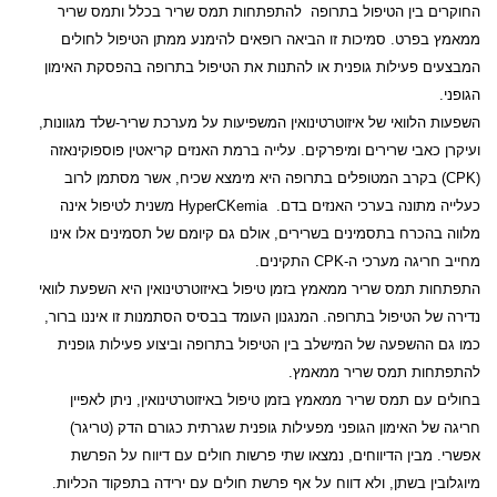
החוקרים בין הטיפול בתרופה להתפתחות תמס שריר בכלל ותמס שריר
ממאמץ בפרט. סמיכות זו הביאה רופאים להימנע ממתן הטיפול לחולים
המבצעים פעילות גופנית או להתנות את הטיפול בתרופה בהפסקת האימון
הגופני.
השפעות הלוואי של איזוטרטינואין המשפיעות על מערכת שריר-שלד מגוונות,
ועיקרן כאבי שרירים ומיפרקים. עלייה ברמת האנזים קריאטין פוספוקינאזה
(
CPK
) בקרב המטופלים בתרופה היא מימצא שכיח, אשר מסתמן לרוב
כעלייה מתונה בערכי האנזים בדם.
HyperCKemia
משנית לטיפול אינה
מלווה בהכרח בתסמינים בשרירים, אולם גם קיומם של תסמינים אלו אינו
מחייב חריגה מערכי ה-
CPK
התקינים.
התפתחות תמס שריר ממאמץ בזמן טיפול באיזוטרטינואין היא השפעת לוואי
נדירה של הטיפול בתרופה. המנגנון העומד בבסיס הסתמנות זו איננו ברור,
כמו גם ההשפעה של המישלב בין הטיפול בתרופה וביצוע פעילות גופנית
להתפתחות תמס שריר ממאמץ.
בחולים עם תמס שריר ממאמץ בזמן טיפול באיזוטרטינואין, ניתן לאפיין
חריגה של האימון הגופני מפעילות גופנית שגרתית כגורם הדק (טריגר)
אפשרי. מבין הדיווחים, נמצאו שתי פרשות חולים עם דיווח על הפרשת
מיוגלובין בשתן, ולא דווח על אף פרשת חולים עם ירידה בתפקוד הכליות.