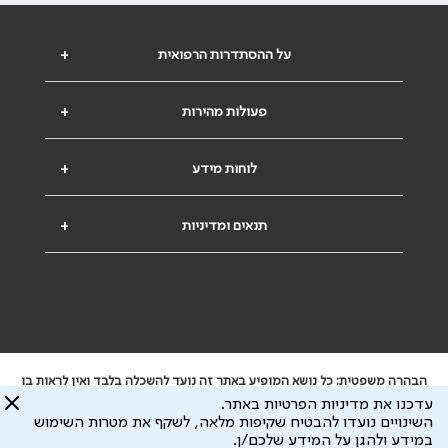
על ההסתדרות הרפואית
+
פעולות מהירות
+
לוחות מידע
+
תנאים ומדיניות
+
הבהרה משפטית: כל נושא המופיע באתר זה נועד להשכלה בלבד ואין לראות בו
ייעוץ רפואי או משפטי. אין הר"י אחראית לתוכן המתפרסם באתר זה ולכל נזק
עדכנו את מדיניות הפרטיות באתר.
שעלול להיגרם.
השינויים נועדו להבטיח שקיפות מלאה, לשקף את מטרות השימוש
ידוע לי שהר"י אוספת ושומרת מידע אישי לצורך מתן השרות וכי חלק ממנו עשוי
במידע ולהגן על המידע שלכם/ן.