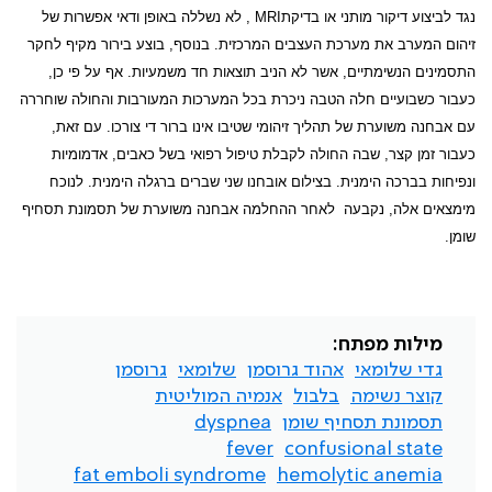
נגד לביצוע דיקור מותני או בדיקת
MRI
, לא נשללה באופן ודאי אפשרות של
זיהום המערב את מערכת העצבים המרכזית. בנוסף, בוצע בירור מקיף לחקר
התסמינים הנשימתיים, אשר לא הניב תוצאות חד משמעיות. אף על פי כן,
כעבור כשבועיים חלה הטבה ניכרת בכל המערכות המעורבות והחולה שוחררה
עם אבחנה משוערת של תהליך זיהומי שטיבו אינו ברור די צורכו. עם זאת,
כעבור זמן קצר, שבה החולה לקבלת טיפול רפואי בשל כאבים, אדמומיות
ונפיחות בברכה הימנית. בצילום אובחנו שני שברים ברגלה הימנית. לנוכח
מימצאים אלה, נקבעה לאחר ההחלמה אבחנה משוערת של תסמונת תסחיף
שומן.
מילות מפתח:
גדי שלומאי
אהוד גרוסמן
שלומאי
גרוסמן
קוצר נשימה
בלבול
אנמיה המוליטית
תסמונת תסחיף שומן
dyspnea
fever
confusional state
fat emboli syndrome
hemolytic anemia