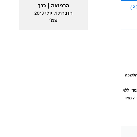
הרפואה | כרך
חוברת 1, יולי 2013
עמ׳
לשכה
ן" וללא
ה מאוד