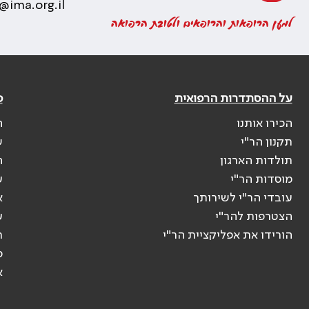
@ima.org.il
למען הרופאות והרופאים ולטובת הרפואה
על ההסתדרות הרפואית
פ
הכירו אותנו
ה
תקנון הר"י
ש
תולדות הארגון
ה
מוסדות הר"י
ע
עובדי הר"י לשירותך
א
הצטרפות להר"י
ע
הורידו את אפליקציית הר"י
ר
ס
א