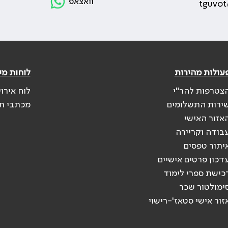
וואצאפ
tguvot
עולות מהירות
לוחות מי
צטרפות להר"י
לוח אירו
ירות התשלומים
מכתבי ת
אזור האישי
בודה וקריירה
יתור טפסים
דכון פרטים אישיים
כישת ספרי לימוד
ימולטור שכר
זור אישי סטאז'-רישוי