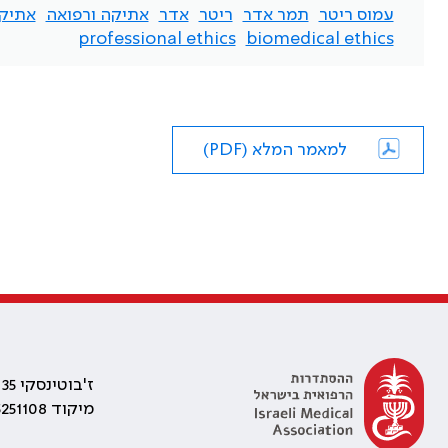
עמוס ריטר
תמר אדר
ריטר
אדר
אתיקה ורפואה
אתיקה
professional ethics
biomedical ethics
למאמר המלא (PDF)
ז'בוטינסקי 35 רמת גן, בניין התאומים 2
מיקוד 5251108